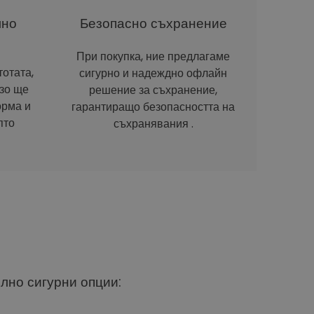
лно
Безопасно съхранение
При покупка, ние предлагаме
отата,
сигурно и надеждно офлайн
рзо ще
решение за съхранение,
орма и
гарантиращо безопасността на
пто
съхранявания .
ълно сигурни опции: