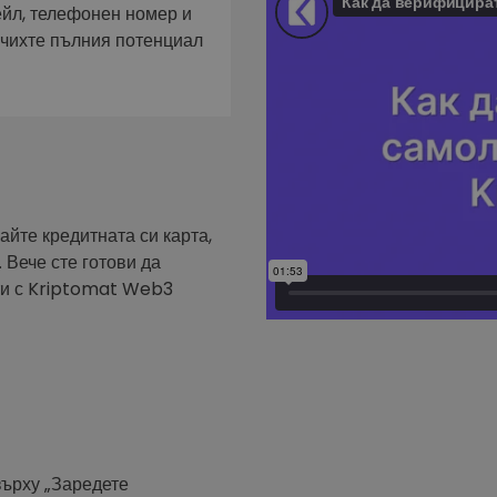
фейл за
ейл, телефонен номер и
ючихте пълния потенциал
довател
ратегия
айте кредитната си карта,
 Вече сте готови да
ути с Kriptomat Web3
върху „Заредете