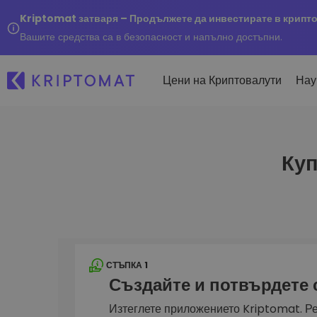
Kriptomat затваря – Продължете да инвестирате в крипт
Вашите средства са в безопасност и напълно достъпни.
Цени на Криптовалути
Нау
Куп
Наско
Послед
Купуване и продаване
Всички цени
Kripto
криптовалута
Над 300+ криптовалути
Купете 300+ криптовалу
Ако бя
Топ печеливши & губещи
...днес
Размяна на криптовал
Намерете възможности за
Над 1 000 опции за двойк
инвестиране
Интелигентни портфо
СТЪПКА 1
Интелигентен начин за 
Създайте и потвърдете
в криптовалути
Kriptomat Портфейл
Изтеглете приложението Kriptomat. Ре