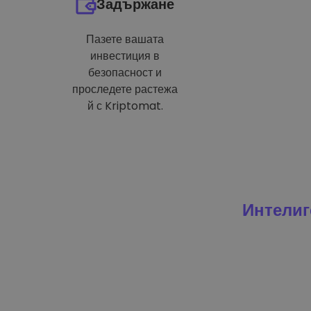
Задържане
Пазете вашата
инвестиция в
безопасност и
проследете растежа
й с Kriptomat.
Интелиг