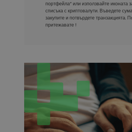
портфейла“ или използвайте иконата з
списъка с криптовалути. Въведете сума
закупите и потвърдете транзакцията. П
притежавате !