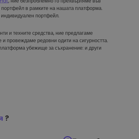
mat
, ние безпроблемно го прехвърляме във
 портфейл в рамките на нашата платформа.
 индивидуален портфейл.
нти и техните средства, ние предлагаме
 и провеждаме редовни одити на сигурността.
платформа убежище за съхранение: и други
я
?