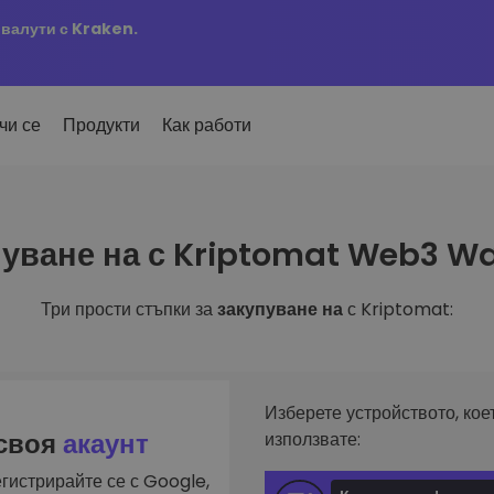
овалути с Kraken.
чи се
Продукти
Как работи
Сигн
уване на с Kriptomat Web3 Wa
ро добавени
Актуа
но добавени токени в
 на
KriptoEarn
любим
mat
Печелете награди с вашата
ти
криптовалута
Три прости стъпки за
закупуване на
с Kriptomat:
Разг
х купил за 100 €…
Откри
Трезор
 щеше да струва
ута
инвес
Спестете криптовалута за вашето
и
бъдеще
Анал
лиа
Интел
Повтаряща се печалба
Изберете устройството, кое
инвестиране
оптим
Редовно планирани инвестиции
 своя
акаунт
използвате:
(DCA)
гистрирайте се с Google,