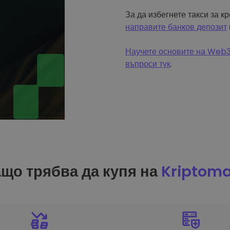
За да избегнете такси за к
направите банков депозит
Научете основите на Web3 
въпроси тук
.
що трябва да купя на
Kriptom