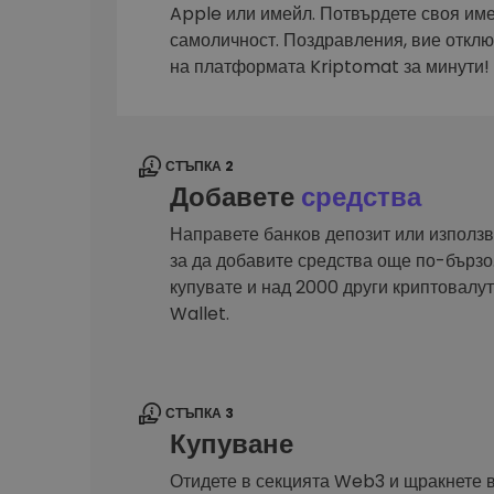
Сигурен и опростен порт
Apple или имейл. Потвърдете своя им
криптовалута
самоличност. Поздравления, вие откл
Инвестиционен изсле
на платформата Kriptomat за минути!
Намери своята крипто ст
СТЪПКА 2
Добавете
средства
Направете банков депозит или използв
за да добавите средства още по-бързо.
купувате и над 2000 други криптовал
Wallet.
СТЪПКА 3
Купуване
Отидете в секцията Web3 и щракнете 