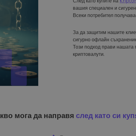
След като купите на
Kripto
вашия специален и сигурен
Всеки потребител получава
За да защитим нашите клие
сигурно офлайн съхранение
Този подход прави нашата 
криптовалути.
кво мога да направя
след като си куп