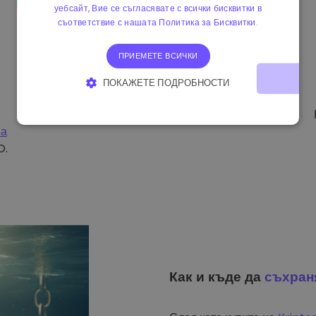
уебсайт, Вие се съгласявате с всички бисквитки в
съответствие с нашата Политика за Бисквитки.
ПРИЕМЕТЕ ВСИЧКИ
ПОКАЖЕТЕ ПОДРОБНОСТИ
СТРОГО НЕОБХОДИМО
ЕФЕКТИВНОСТ
на
ТАРГЕТИРАНЕ
ФУНКЦИОНАЛНОСТ
O.
Как и къде да
съхран