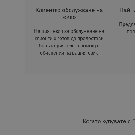
Клиентко обслужване на
Най-д
живо
Предла
Нашият екип за обслужване на
поп
клиенти е готов да предостави
бърза, приятелска помощ и
обяснения на вашия език.
Когато купувате с 