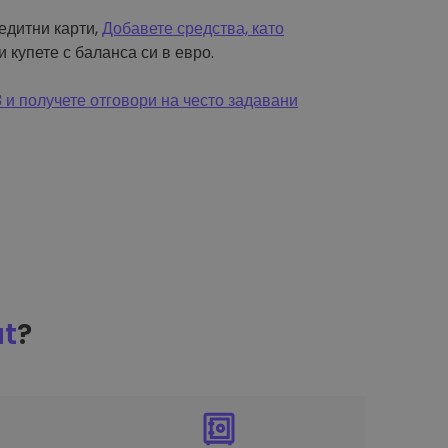
редитни карти,
Добавете средства, като
и купете с баланса си в евро.
и получете отговори на често задавани
at
?