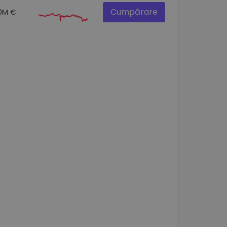
Cumpărare
0M €