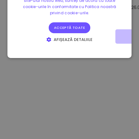
site-ului nostru web, sunteți de acord cu toate
cookie-urile în conformitate cu Politica noastră
1.170000 €
-1.80%
3.2B €
26.
privind cookie-urile.
ACCEPTĂ TOATE
AFIȘEAZĂ DETALIILE
STRICT NECESARE
DE PERFORMANȚĂ
DE TARGETARE
DE FUNCŢIONALITATE