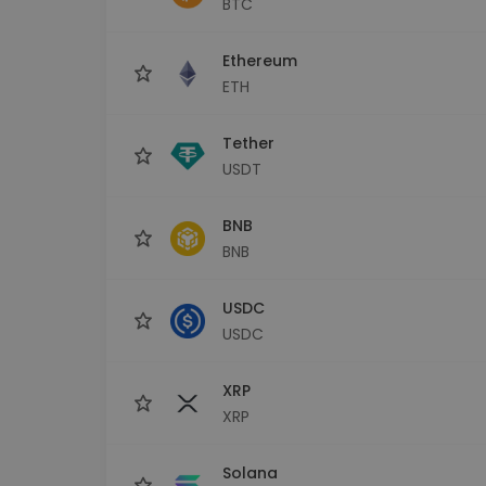
BTC
Explorator de investiții
Găsește-ți strategia cripto
Ethereum
ETH
Tether
USDT
BNB
BNB
USDC
USDC
XRP
XRP
Solana