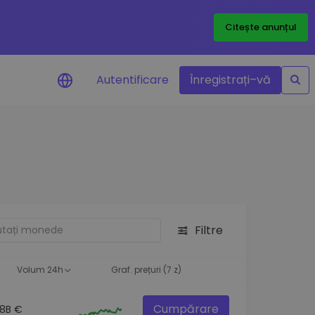
Citește anunțul
Autentificare
Înregistrați–vă
etoanele
Filtre
ță
Volum 24h
Graf. prețuri (7 z)
Cumpărare
.8B €