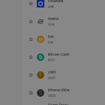
Chainlink
LINK
Stellar
XLM
Dai
DAI
Bitcoin Cash
BCH
USD1
USD1
Ethena USDe
USDE
Gram (prev.