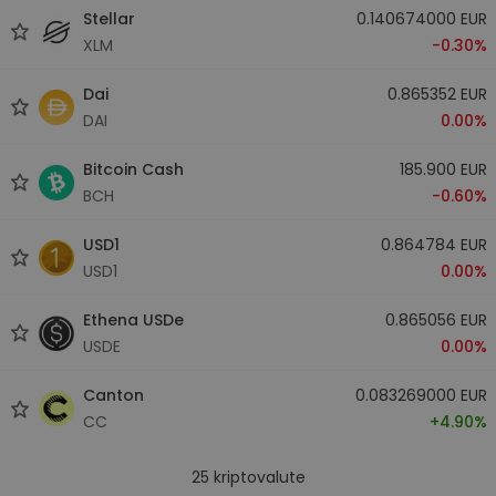
Stellar
0.140674000 EUR
XLM
-0.30%
Dai
0.865352 EUR
DAI
0.00%
Bitcoin Cash
185.900 EUR
BCH
-0.60%
USD1
0.864784 EUR
USD1
0.00%
Ethena USDe
0.865056 EUR
USDE
0.00%
Canton
0.083269000 EUR
CC
+4.90%
25
kriptovalute