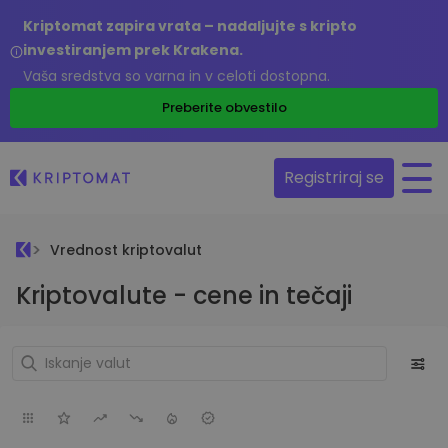
Kriptomat zapira vrata – nadaljujte s kripto
investiranjem prek Krakena.
Vaša sredstva so varna in v celoti dostopna.
Preberite obvestilo
Registriraj se
Vrednost kriptovalut
Kriptovalute - cene in tečaji