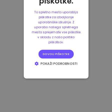
piškotke.
To spletno mesto uporablja
piškotke za izboljšanje
uporabniške izkušnje. Z
uporabo našega spletnega
mesta sprejemate vse piškotke
v skladu z našo politiko
piškotkov.
DOVOLI PIŠKOTKE
POKAŽI PODROBNOSTI
NUJNO POTREBNI
IZVEDBENI
CILJANJE
FUNKCIONALNOST