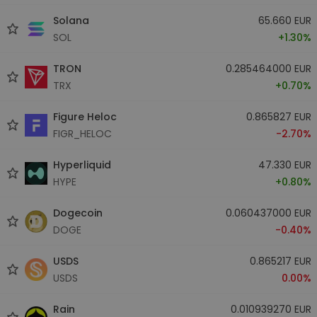
Solana
65.660 EUR
SOL
+1.30%
TRON
0.285464000 EUR
TRX
+0.70%
Figure Heloc
0.865827 EUR
FIGR_HELOC
-2.70%
Hyperliquid
47.330 EUR
HYPE
+0.80%
Dogecoin
0.060437000 EUR
DOGE
-0.40%
USDS
0.865217 EUR
USDS
0.00%
Rain
0.010939270 EUR