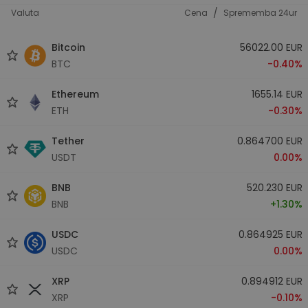
/
Valuta
Cena
Sprememba 24ur
Bitcoin
56022.00 EUR
BTC
-0.40%
Ethereum
1655.14 EUR
ETH
-0.30%
Tether
0.864700 EUR
USDT
0.00%
BNB
520.230 EUR
BNB
+1.30%
USDC
0.864925 EUR
USDC
0.00%
XRP
0.894912 EUR
XRP
-0.10%