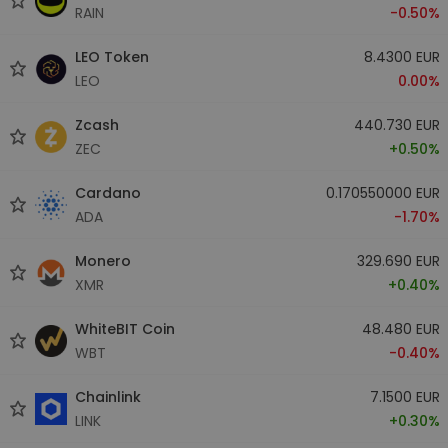
RAIN
-0.50%
LEO Token
8.4300 EUR
LEO
0.00%
Zcash
440.730 EUR
ZEC
+0.50%
Cardano
0.170550000 EUR
ADA
-1.70%
Monero
329.690 EUR
XMR
+0.40%
WhiteBIT Coin
48.480 EUR
WBT
-0.40%
Chainlink
7.1500 EUR
LINK
+0.30%