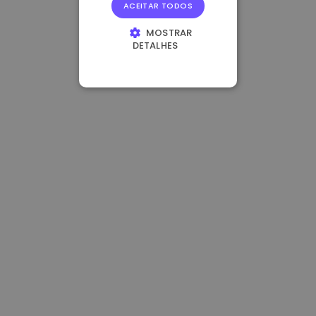
ACEITAR TODOS
MOSTRAR
DETALHES
ESTRITAMENTE
NECESSÁRIOS
DESEMPENHO
DIRECIONAMENTO
FUNCIONALIDADE