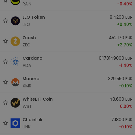
RAIN
-0.40%
LEO Token
8.4200 EUR
LEO
+0.40%
Zcash
452.170 EUR
ZEC
+3.70%
Cardano
0.170149000 EUR
ADA
-1.40%
Monero
329.550 EUR
XMR
+0.10%
WhiteBIT Coin
48.600 EUR
WBT
0.00%
Chainlink
7.1800 EUR
LINK
-0.10%