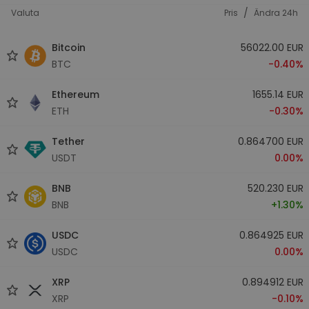
/
Valuta
Pris
Ändra 24h
Bitcoin
56022.00 EUR
BTC
-0.40%
Ethereum
1655.14 EUR
ETH
-0.30%
Tether
0.864700 EUR
USDT
0.00%
BNB
520.230 EUR
BNB
+1.30%
USDC
0.864925 EUR
USDC
0.00%
XRP
0.894912 EUR
XRP
-0.10%