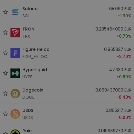
Solana
65.660 EUR
SOL
+1.30%
TRON
0.285464000 EUR
TRX
+0.70%
Figure Heloc
0.865827 EUR
FIGR_HELOC
-2.70%
Hyperliquid
47.330 EUR
HYPE
+0.80%
Dogecoin
0.060437000 EUR
DOGE
-0.40%
USDS
0.865217 EUR
USDS
0.00%
Rain
0.010939270 EUR