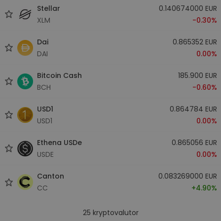
Stellar
0.140674000 EUR
XLM
-0.30%
Dai
0.865352 EUR
DAI
0.00%
Bitcoin Cash
185.900 EUR
BCH
-0.60%
USD1
0.864784 EUR
USD1
0.00%
Ethena USDe
0.865056 EUR
USDE
0.00%
Canton
0.083269000 EUR
CC
+4.90%
25
kryptovalutor