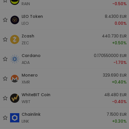
RAIN
-0.50%
LEO Token
8.4300 EUR
LEO
0.00%
Zcash
440.730 EUR
ZEC
+0.50%
Cardano
0.170550000 EUR
ADA
-1.70%
Monero
329.690 EUR
XMR
+0.40%
WhiteBIT Coin
48.480 EUR
WBT
-0.40%
Chainlink
7.1500 EUR
LINK
+0.30%