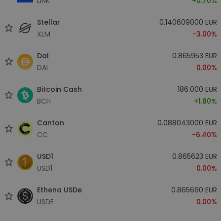
LINK
+0.70%
Stellar
0.140609000 EUR
XLM
-3.00%
Dai
0.865953 EUR
DAI
0.00%
Bitcoin Cash
186.000 EUR
BCH
+1.80%
Canton
0.088043000 EUR
CC
-6.40%
USD1
0.865623 EUR
USD1
0.00%
Ethena USDe
0.865660 EUR
USDE
0.00%