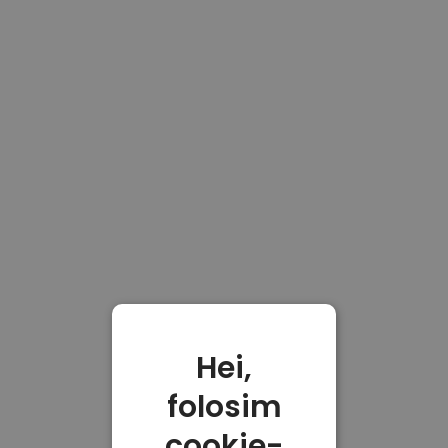
Hei,
folosim
cookie-