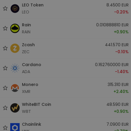
LEO Token
8.4500 EUR
LEO
-0.20%
Rain
0.010888810 EUR
RAIN
+0.90%
Zcash
441.570 EUR
ZEC
-0.10%
Cardano
0.162760000 EUR
ADA
-1.40%
Monero
315.310 EUR
XMR
+2.40%
WhiteBIT Coin
48.590 EUR
WBT
+0.90%
Chainlink
7.0900 EUR