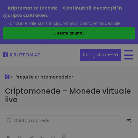
Kriptomat se închide – Continuă să investești în
cripto cu Kraken.
Fondurile tale sunt în siguranță și complet accesibile.
Citește anunțul
Înregistrați–vă
Prețurile criptomonedelor
Criptomonede – Monede virtuale
live