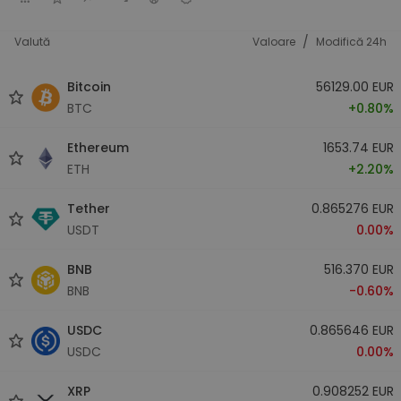
/
Valută
Valoare
Modifică 24h
Bitcoin
56129.00 EUR
BTC
+0.80%
Ethereum
1653.74 EUR
ETH
+2.20%
Tether
0.865276 EUR
USDT
0.00%
BNB
516.370 EUR
BNB
-0.60%
USDC
0.865646 EUR
USDC
0.00%
XRP
0.908252 EUR