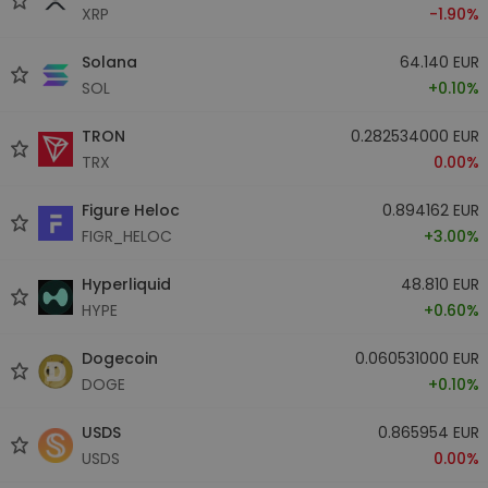
XRP
-1.90%
Solana
64.140 EUR
SOL
+0.10%
TRON
0.282534000 EUR
TRX
0.00%
Figure Heloc
0.894162 EUR
FIGR_HELOC
+3.00%
Hyperliquid
48.810 EUR
HYPE
+0.60%
Dogecoin
0.060531000 EUR
DOGE
+0.10%
USDS
0.865954 EUR
USDS
0.00%