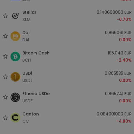
Stellar
0.140668000 EUR
XLM
-0.70%
Dai
0.866061 EUR
DAI
0.00%
Bitcoin Cash
185.040 EUR
BCH
-2.40%
USD1
0.865535 EUR
USD1
0.00%
Ethena USDe
0.865741 EUR
USDE
0.00%
Canton
0.084001000 EUR
CC
-4.80%