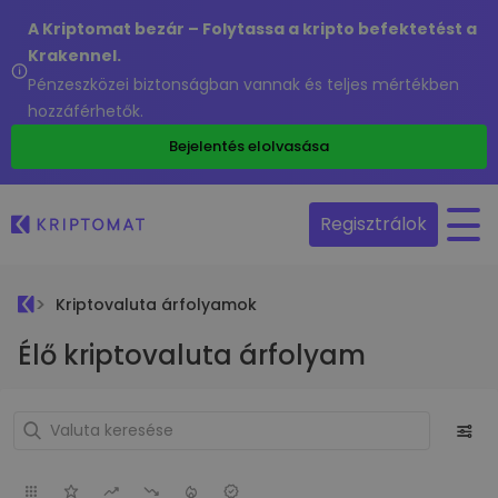
A Kriptomat bezár – Folytassa a kripto befektetést a
Krakennel.
Pénzeszközei biztonságban vannak és teljes mértékben
hozzáférhetők.
Bejelentés elolvasása
Regisztrálok
Kriptovaluta árfolyamok
Élő kriptovaluta árfolyam