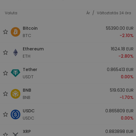
/
Valuta
Ár
Változtatás 24 óra
Bitcoin
55390.00 EUR
BTC
-2.10%
Ethereum
1624.18 EUR
ETH
-2.80%
Tether
0.865413 EUR
USDT
0.00%
BNB
519.630 EUR
BNB
-1.70%
USDC
0.865809 EUR
USDC
0.00%
XRP
0.883898 EUR