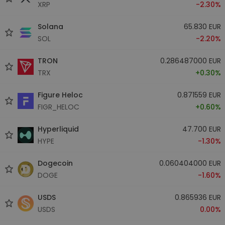
XRP
-2.30%
Solana
65.830 EUR
SOL
-2.20%
TRON
0.286487000 EUR
TRX
+0.30%
Figure Heloc
0.871559 EUR
FIGR_HELOC
+0.60%
Hyperliquid
47.700 EUR
HYPE
-1.30%
Dogecoin
0.060404000 EUR
DOGE
-1.60%
USDS
0.865936 EUR
USDS
0.00%