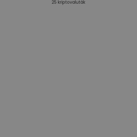
25
kriptovaluták