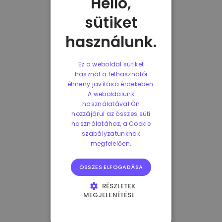
Helló,
sütiket
használunk.
Ez a weboldal sütiket
használ a felhasználói
élmény javítása érdekében.
A weboldalunk
használatával Ön
hozzájárul az összes süti
használatához, a Cookie
szabályzatunknak
megfelelően.
ÖSSZES ELFOGADÁSA
RÉSZLETEK
MEGJELENÍTÉSE
ELENGEDHETETLENÜL
SZÜKSÉGES