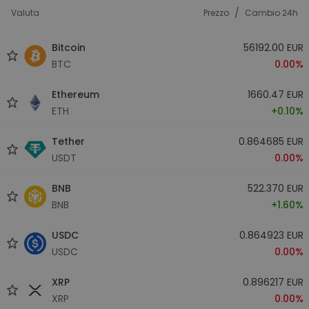
/
Valuta
Prezzo
Cambio 24h
Bitcoin
56192.00 EUR
BTC
0.00%
Ethereum
1660.47 EUR
ETH
+0.10%
Tether
0.864685 EUR
USDT
0.00%
BNB
522.370 EUR
BNB
+1.60%
USDC
0.864923 EUR
USDC
0.00%
XRP
0.896217 EUR
XRP
0.00%