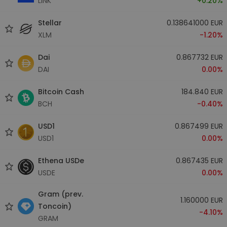
LINK
+0.20%
Stellar
0.138641000 EUR
XLM
-1.20%
Dai
0.867732 EUR
DAI
0.00%
Bitcoin Cash
184.840 EUR
BCH
-0.40%
USD1
0.867499 EUR
USD1
0.00%
Ethena USDe
0.867435 EUR
USDE
0.00%
Gram (prev.
1.160000 EUR
Toncoin)
-4.10%
GRAM