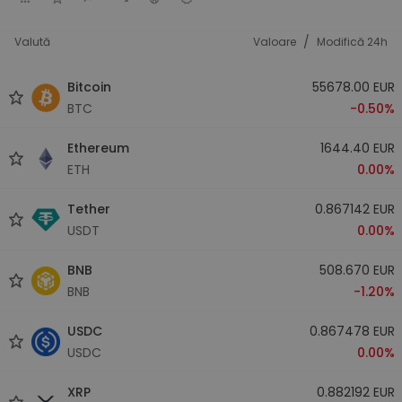
/
Valută
Valoare
Modifică 24h
Bitcoin
55678.00 EUR
BTC
-0.50%
Ethereum
1644.40 EUR
ETH
0.00%
Tether
0.867142 EUR
USDT
0.00%
BNB
508.670 EUR
BNB
-1.20%
USDC
0.867478 EUR
USDC
0.00%
XRP
0.882192 EUR