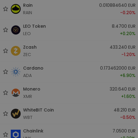
Rain
0.010884640 EUR
RAIN
-0.20%
LEO Token
8.4700 EUR
LEO
+0.20%
Zcash
433.240 EUR
ZEC
-1.20%
Cardano
0.173462000 EUR
ADA
+6.90%
Monero
320.640 EUR
XMR
+1.60%
WhiteBIT Coin
48.210 EUR
WBT
-0.50%
Chainlink
7.0500 EUR