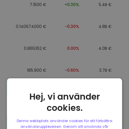
7.1500 €
+0.30%
5.4B €
0.140674000 €
-0.30%
4.8B €
0.865352 €
0.00%
4.0B €
185.900 €
-0.60%
3.7B €
0.864784 €
0.00%
3.5B €
Hej, vi använder
cookies.
0.865056 €
0.00%
3.4B €
Denna webbplats använder cookies för att förbättra
användarupplevelsen. Genom att använda vår