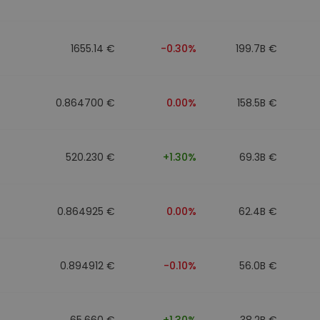
n
1655.14 €
-0.30%
199.7B €
0.864700 €
0.00%
158.5B €
520.230 €
+1.30%
69.3B €
0.864925 €
0.00%
62.4B €
0.894912 €
-0.10%
56.0B €
65.660 €
+1.30%
38.2B €