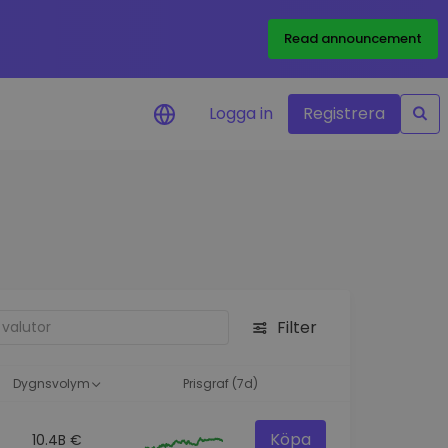
Read announcement
Logga in
Registrera
rm
eringar i realtid för dina
nt
 tillgångar
nvesteringsmöjligheter
Filter
analys
ikter för optimal
a
Dygnsvolym
Prisgraf (7d)
Köpa
10.4B €