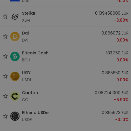
LINK
-1.10%
Stellar
0.139458000 EUR
XLM
-3.80%
Dai
0.866072 EUR
DAI
0.00%
Bitcoin Cash
183.350 EUR
BCH
0.00%
USD1
0.865650 EUR
USD1
0.00%
Canton
0.087241000 EUR
CC
-6.90%
Ethena USDe
0.865673 EUR
USDE
-0.10%