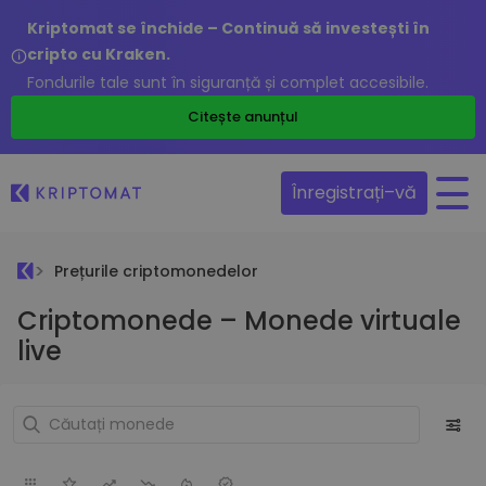
Kriptomat se închide – Continuă să investești în
cripto cu Kraken.
Fondurile tale sunt în siguranță și complet accesibile.
Citește anunțul
Înregistrați–vă
Prețurile criptomonedelor
Criptomonede – Monede virtuale
live