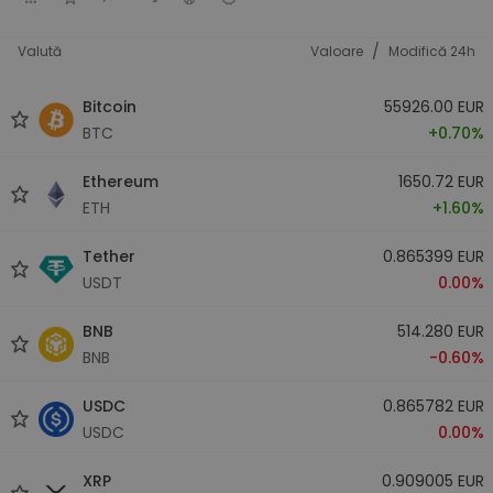
/
Valută
Valoare
Modifică 24h
Bitcoin
55926.00 EUR
BTC
+0.70%
Ethereum
1650.72 EUR
ETH
+1.60%
Tether
0.865399 EUR
USDT
0.00%
BNB
514.280 EUR
BNB
-0.60%
USDC
0.865782 EUR
USDC
0.00%
XRP
0.909005 EUR