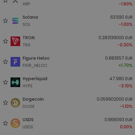
XRP
-1.60%
Solana
63.590 EUR
SOL
-1.00%
TRON
0.283139000 EUR
TRX
-0.30%
Figure Heloc
0.883557 EUR
FIGR_HELOC
+1.70%
Hyperliquid
47.980 EUR
HYPE
-3.10%
Dogecoin
0.059902000 EUR
DOGE
-1.10%
USDS
0.866093 EUR
USDS
0.00%