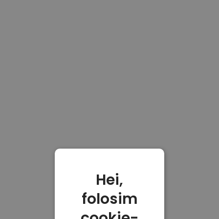
Hei,
folosim
cookie-