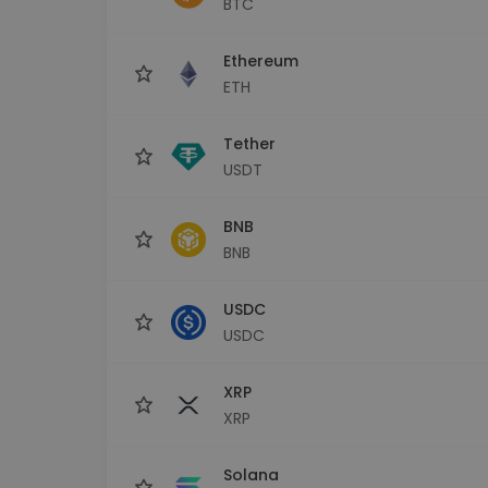
BTC
Investeringsutforskare
Hitta din kryptostrategi
Ethereum
ETH
Tether
USDT
BNB
BNB
USDC
USDC
XRP
XRP
Solana