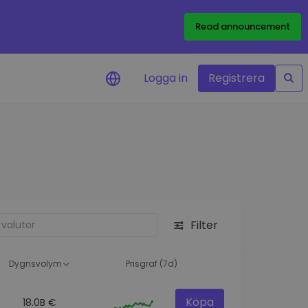
Read announcement
Logga in
Registrera
rm
eringar i realtid för dina
nt
 tillgångar
nvesteringsmöjligheter
Filter
analys
ikter för optimal
a
Dygnsvolym
Prisgraf (7d)
Köpa
18.0B €