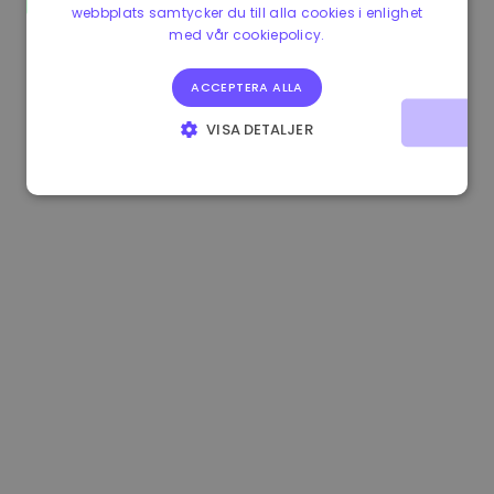
webbplats samtycker du till alla cookies i enlighet
0.080659000 €
-4.80%
3.2B €
med vår cookiepolicy.
ACCEPTERA ALLA
VISA DETALJER
STRIKT NÖDVÄNDIGT
PRESTANDA
INRIKTNING
FUNKTIONER