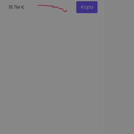
Köpa
19.7M €