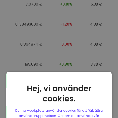
7.0700 €
+0.10%
5.3B €
0.138493000 €
-1.20%
4.8B €
0.864874 €
0.00%
4.0B €
185.690 €
+0.80%
3.7B €
0.864596 €
0.00%
3.5B €
Hej, vi använder
cookies.
0.864596 €
0.00%
3.4B €
Denna webbplats använder cookies för att förbättra
användarupplevelsen. Genom att använda vår