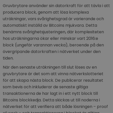
Gruvbrytare använder sin datorkraft för att tävla i att
producera block, genom att lösa komplexa
uträkningar, vars svårighetsgrad är varierande och
automatiskt inställd av Bitcoins mjukvara. Detta
benämns svårighetsjusteringen, där komplexiteten
hos uträkningarna ökar eller minskar vart 2016:e
block (ungefär varannan vecka), beroende på den
övergripande datorkraften i nätverket under den
tiden.
När den senaste uträkningen till slut löses av en
gruvbrytare är det som att vinna nätverkslotteriet
för att skapa nästa block. De publicerar resultatet
som bevis och inkluderar de senaste giltiga
transaktionerna de har lagt in i ett nytt block till
Bitcoins blockkedja. Detta skickas ut till noderna i
nätverket för att verifiera att både lösningen – proof