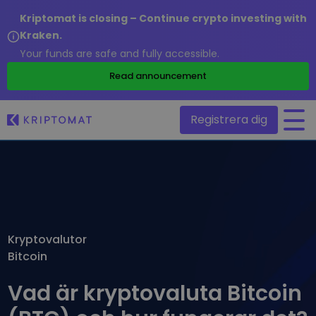
Kriptomat is closing – Continue crypto investing with
Kraken.
Your funds are safe and fully accessible.
/
Read announcement
Registrera dig
Alla priser
Över 300+ kryptovalutor
Toppvinnare & -förlorare
Hitta investeringsmöjligheter
Kryptovalutor
Köp och sälj krypto
Bitcoin
Köp över 300 kryptovalutor
Nyligen tillagda
Nyligen tillagda mynt hos Kriptomat
Utbyte av krypto
Vad är kryptovaluta Bitcoin
Över 1 000 olika paralternativ
Om jag köpte för 100€…