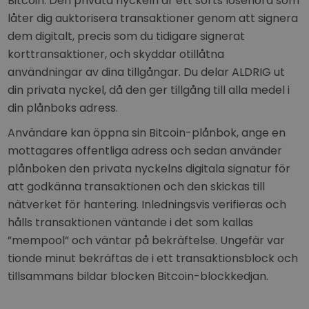
Bitcoin. Den privata nyckeln är ett sorts lösenord som
låter dig auktorisera transaktioner genom att signera
dem digitalt, precis som du tidigare signerat
korttransaktioner, och skyddar otillåtna
användningar av dina tillgångar. Du delar ALDRIG ut
din privata nyckel, då den ger tillgång till alla medel i
din plånboks adress.
Användare kan öppna sin Bitcoin-plånbok, ange en
mottagares offentliga adress och sedan använder
plånboken den privata nyckelns digitala signatur för
att godkänna transaktionen och den skickas till
nätverket för hantering. Inledningsvis verifieras och
hålls transaktionen väntande i det som kallas
”mempool” och väntar på bekräftelse. Ungefär var
tionde minut bekräftas de i ett transaktionsblock och
tillsammans bildar blocken Bitcoin-blockkedjan.