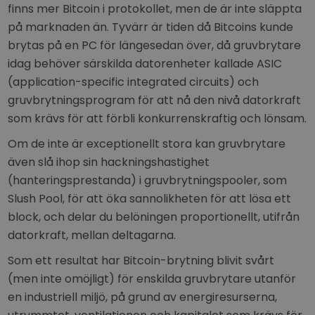
finns mer Bitcoin i protokollet, men de är inte släppta
på marknaden än. Tyvärr är tiden då Bitcoins kunde
brytas på en PC för längesedan över, då gruvbrytare
idag behöver särskilda datorenheter kallade ASIC
(application-specific integrated circuits) och
gruvbrytningsprogram för att nå den nivå datorkraft
som krävs för att förbli konkurrenskraftig och lönsam.
Om de inte är exceptionellt stora kan gruvbrytare
även slå ihop sin hackningshastighet
(hanteringsprestanda) i gruvbrytningspooler, som
Slush Pool, för att öka sannolikheten för att lösa ett
block, och delar du belöningen proportionellt, utifrån
datorkraft, mellan deltagarna.
Som ett resultat har Bitcoin-brytning blivit svårt
(men inte omöjligt) för enskilda gruvbrytare utanför
en industriell miljö, på grund av energiresurserna,