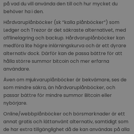
på vad du vill använda den till och hur mycket du
behöver ha i den.
Hårdvaruplånböcker (sk ”kalla plånböcker”) som
Ledger och Trezor är det säkraste alternativet, med
offlinelagring och backup. Hårdvaruplånböcker kan
medföra lite högre inlärningskurva och är ett dyrare
alternativ dock. Därför kan de passa bättre för att
hålla större summor bitcoin och mer erfarna
användare.
Även om mjukvaruplånböcker är bekvämare, ses de
som mindre säkra, än hårdvaruplånböcker, och
passar bättre för mindre summor Bitcoin eller
nybörjare.
Online/webbplånböcker och börsmarknader är ett
annat gratis och lättanvänt alternativ, samtidigt som
de har extra tillgänglighet då de kan användas på alla