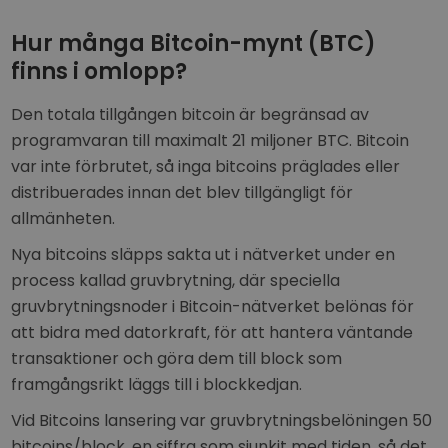
Hur många Bitcoin-mynt (BTC)
finns i omlopp?
Den totala tillgången bitcoin är begränsad av
programvaran till maximalt 21 miljoner BTC. Bitcoin
var inte förbrutet, så inga bitcoins präglades eller
distribuerades innan det blev tillgängligt för
allmänheten.
Nya bitcoins släpps sakta ut i nätverket under en
process kallad gruvbrytning, där speciella
gruvbrytningsnoder i Bitcoin-nätverket belönas för
att bidra med datorkraft, för att hantera väntande
transaktioner och göra dem till block som
framgångsrikt läggs till i blockkedjan.
Vid Bitcoins lansering var gruvbrytningsbelöningen 50
bitcoins/block, en siffra som sjunkit med tiden, så det