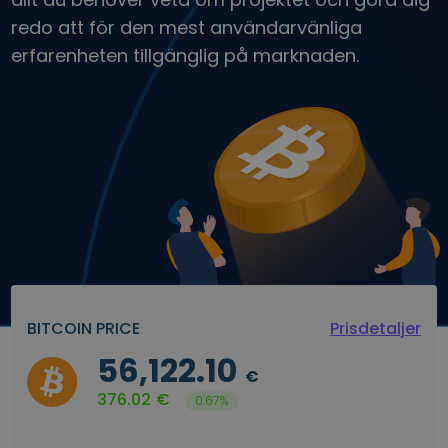
Upptäck investeringsmöjligheter
redo att för den mest användarvänliga
Portföljanalys
erfarenheten tillgänglig på marknaden.
Smarta insikter för optimal prestanda
BITCOIN PRICE
Prisdetaljer
56,122.10
€
376.02
€
0.67%