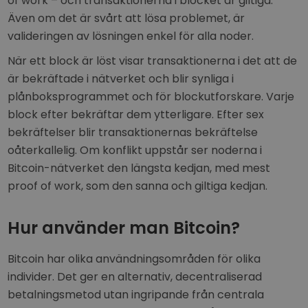
of work – och transaktionerna i blocket är giltiga.
Även om det är svårt att lösa problemet, är
valideringen av lösningen enkel för alla noder.
När ett block är löst visar transaktionerna i det att de
är bekräftade i nätverket och blir synliga i
plånboksprogrammet och för blockutforskare. Varje
block efter bekräftar dem ytterligare. Efter sex
bekräftelser blir transaktionernas bekräftelse
oåterkallelig. Om konflikt uppstår ser noderna i
Bitcoin-nätverket den längsta kedjan, med mest
proof of work, som den sanna och giltiga kedjan.
Hur använder man Bitcoin?
Bitcoin har olika användningsområden för olika
individer. Det ger en alternativ, decentraliserad
betalningsmetod utan ingripande från centrala