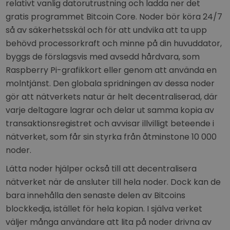
relativt vanlig datorutrustning och ladda ner det
gratis programmet Bitcoin Core. Noder bör köra 24/7
så av säkerhetsskäl och för att undvika att ta upp
behövd processorkraft och minne på din huvuddator,
byggs de förslagsvis med avsedd hårdvara, som
Raspberry Pi-grafikkort eller genom att använda en
molntjänst. Den globala spridningen av dessa noder
gör att nätverkets natur är helt decentraliserad, där
varje deltagare lagrar och delar ut samma kopia av
transaktionsregistret och avvisar illvilligt beteende i
nätverket, som får sin styrka från åtminstone 10 000
noder.
Lätta noder hjälper också till att decentralisera
nätverket när de ansluter till hela noder. Dock kan de
bara innehålla den senaste delen av Bitcoins
blockkedja, istället för hela kopian. I själva verket
väljer många användare att lita på noder drivna av