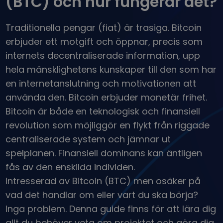
(BTC) och hur fungerar det?
...skulle det idag vara värt
Intelligenta portföljer
Smart sätt att investera i krypto
Traditionella pengar (fiat) är trasiga. Bitcoin
Kriptomat Plånbok
erbjuder ett motgift och öppnar, precis som
En säker och enkel kryptoplånbok
internets decentraliserade information, upp
Investeringsutforskaren
hela mänsklighetens kunskaper till den som har
Hitta din kryptostrategi
en internetanslutning och motivationen att
använda den. Bitcoin erbjuder monetär frihet.
KriptoEarn
Få belöningar på din krypto
Bitcoin är både en teknologisk och finansiell
revolution som möjliggör en flykt från riggade
Valv
Spara krypto inför din framtid
centraliserade system och jämnar ut
spelplanen. Finansiell dominans kan äntligen
Återkommande köp
fås av den enskilda individen.
Regelbundet schemalagda investeringar (DCA)
Intresserad av Bitcoin (BTC) men osäker på
Prisalarm
vad det handlar om eller vart du ska börja?
Prisuppdateringar i realtid för dina favoritmynt
Inga problem. Denna guide finns för att lära dig
Utforska tillgångar
allt du behöver veta om projektet och göra dig