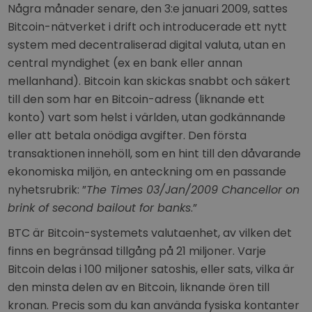
Några månader senare, den 3:e januari 2009, sattes
Bitcoin-nätverket i drift och introducerade ett nytt
system med decentraliserad digital valuta, utan en
central myndighet (ex en bank eller annan
mellanhand). Bitcoin kan skickas snabbt och säkert
till den som har en Bitcoin-adress (liknande ett
konto) vart som helst i världen, utan godkännande
eller att betala onödiga avgifter. Den första
transaktionen innehöll, som en hint till den dåvarande
ekonomiska miljön, en anteckning om en passande
nyhetsrubrik: ”
The Times 03/Jan/2009 Chancellor on
brink of second bailout for banks
.”
BTC är Bitcoin-systemets valutaenhet, av vilken det
finns en begränsad tillgång på 21 miljoner. Varje
Bitcoin delas i 100 miljoner satoshis, eller sats, vilka är
den minsta delen av en Bitcoin, liknande ören till
kronan. Precis som du kan använda fysiska kontanter