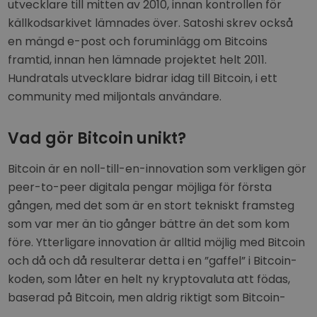
utvecklare till mitten av 2010, innan kontrollen för
källkodsarkivet lämnades över. Satoshi skrev också
en mängd e-post och foruminlägg om Bitcoins
framtid, innan hen lämnade projektet helt 2011.
Hundratals utvecklare bidrar idag till Bitcoin, i ett
community med miljontals användare.
Vad gör Bitcoin unikt?
Bitcoin är en noll-till-en-innovation som verkligen gör
peer-to-peer digitala pengar möjliga för första
gången, med det som är en stort tekniskt framsteg
som var mer än tio gånger bättre än det som kom
före. Ytterligare innovation är alltid möjlig med Bitcoin
och då och då resulterar detta i en ”gaffel” i Bitcoin-
koden, som låter en helt ny kryptovaluta att födas,
baserad på Bitcoin, men aldrig riktigt som Bitcoin-