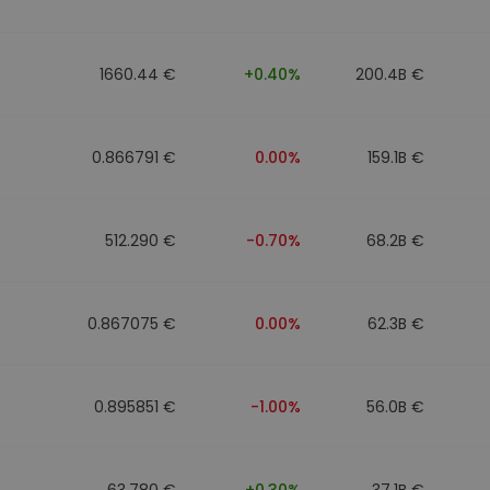
n
1660.44 €
+0.40%
200.4B €
0.866791 €
0.00%
159.1B €
512.290 €
-0.70%
68.2B €
0.867075 €
0.00%
62.3B €
0.895851 €
-1.00%
56.0B €
63.780 €
+0.30%
37.1B €