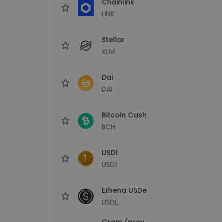
Chainlink
LINK
Stellar
XLM
Dai
DAI
Bitcoin Cash
BCH
USD1
USD1
Ethena USDe
USDE
Gram (prev.