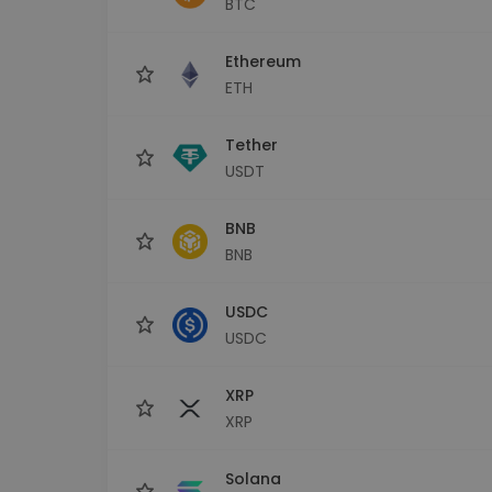
BTC
Investeringsutforskare
Hitta din kryptostrategi
Ethereum
ETH
Tether
USDT
BNB
BNB
USDC
USDC
XRP
XRP
Solana