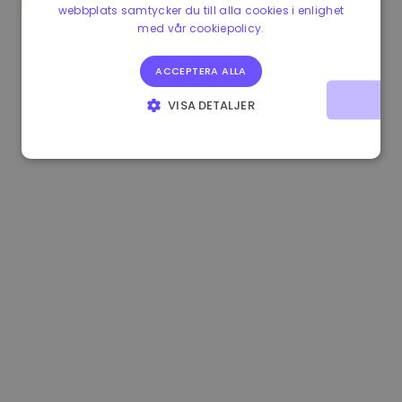
webbplats samtycker du till alla cookies i enlighet
1.160000 €
-3.00%
3.2B €
med vår cookiepolicy.
ACCEPTERA ALLA
VISA DETALJER
STRIKT NÖDVÄNDIGT
PRESTANDA
INRIKTNING
FUNKTIONER