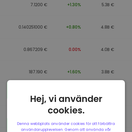
7.1200 €
+1.30%
5.3B €
0.140251000 €
+0.80%
4.8B €
0.867209 €
0.00%
4.0B €
187.190 €
+1.60%
3.8B €
0.867184 €
0.00%
3.5B €
Hej, vi använder
cookies.
0.867107 €
0.00%
3.4B €
Denna webbplats använder cookies för att förbättra
användarupplevelsen. Genom att använda vår