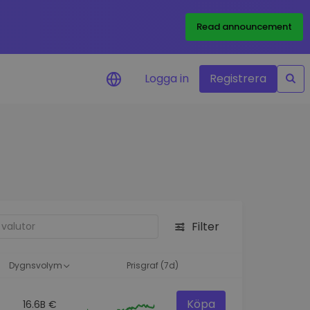
Read announcement
Logga in
Registrera
rm
eringar i realtid för dina
nt
 tillgångar
nvesteringsmöjligheter
Filter
analys
ikter för optimal
a
Dygnsvolym
Prisgraf (7d)
Köpa
16.6B €