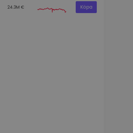
Köpa
24.3M €