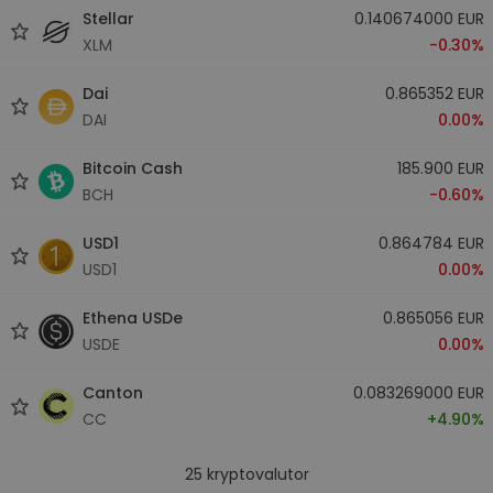
Stellar
0.140674000 EUR
XLM
-0.30%
Dai
0.865352 EUR
DAI
0.00%
Bitcoin Cash
185.900 EUR
BCH
-0.60%
USD1
0.864784 EUR
USD1
0.00%
Ethena USDe
0.865056 EUR
USDE
0.00%
Canton
0.083269000 EUR
CC
+4.90%
25
kryptovalutor