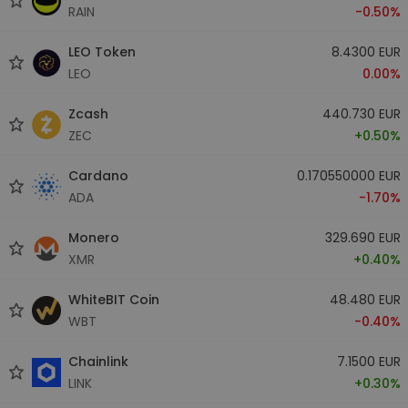
RAIN
-0.50%
LEO Token
8.4300 EUR
LEO
0.00%
Zcash
440.730 EUR
ZEC
+0.50%
Cardano
0.170550000 EUR
ADA
-1.70%
Monero
329.690 EUR
XMR
+0.40%
WhiteBIT Coin
48.480 EUR
WBT
-0.40%
Chainlink
7.1500 EUR
LINK
+0.30%