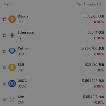
/
Valuta
Pris
Ändra 24h
Bitcoin
56022.00 EUR
BTC
-0.40%
Ethereum
1655.14 EUR
ETH
-0.30%
Tether
0.864700 EUR
USDT
0.00%
BNB
520.230 EUR
BNB
+1.30%
USDC
0.864925 EUR
USDC
0.00%
XRP
0.894912 EUR
XRP
-0.10%