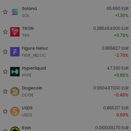
Solana
65.660 EUR
SOL
+1.30%
TRON
0.285464000 EUR
TRX
+0.70%
Figure Heloc
0.865827 EUR
FIGR_HELOC
-2.70%
Hyperliquid
47.330 EUR
HYPE
+0.80%
Dogecoin
0.060437000 EUR
DOGE
-0.40%
USDS
0.865217 EUR
USDS
0.00%
Rain
0.010939270 EUR