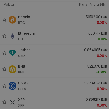
/
Valuta
Pris
Ändra 24h
Bitcoin
56192.00 EUR
BTC
0.00%
Ethereum
1660.47 EUR
ETH
+0.10%
Tether
0.864685 EUR
USDT
0.00%
BNB
522.370 EUR
BNB
+1.60%
USDC
0.864923 EUR
USDC
0.00%
XRP
0.896217 EUR
XRP
0.00%