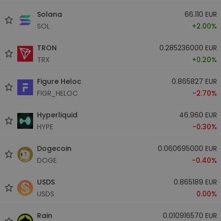
Solana
66.110 EUR
SOL
+2.00%
TRON
0.285236000 EUR
TRX
+0.20%
Figure Heloc
0.865827 EUR
FIGR_HELOC
-2.70%
Hyperliquid
46.960 EUR
HYPE
-0.30%
Dogecoin
0.060695000 EUR
DOGE
-0.40%
USDS
0.865189 EUR
USDS
0.00%
Rain
0.010916570 EUR