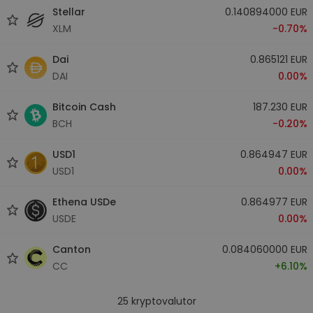
Stellar
0.140894000 EUR
XLM
-0.70%
Dai
0.865121 EUR
DAI
0.00%
Bitcoin Cash
187.230 EUR
BCH
-0.20%
USD1
0.864947 EUR
USD1
0.00%
Ethena USDe
0.864977 EUR
USDE
0.00%
Canton
0.084060000 EUR
CC
+6.10%
25
kryptovalutor