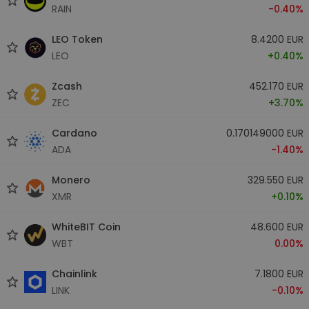
RAIN
-0.40%
LEO Token
8.4200 EUR
LEO
+0.40%
Zcash
452.170 EUR
ZEC
+3.70%
Cardano
0.170149000 EUR
ADA
-1.40%
Monero
329.550 EUR
XMR
+0.10%
WhiteBIT Coin
48.600 EUR
WBT
0.00%
Chainlink
7.1800 EUR
LINK
-0.10%