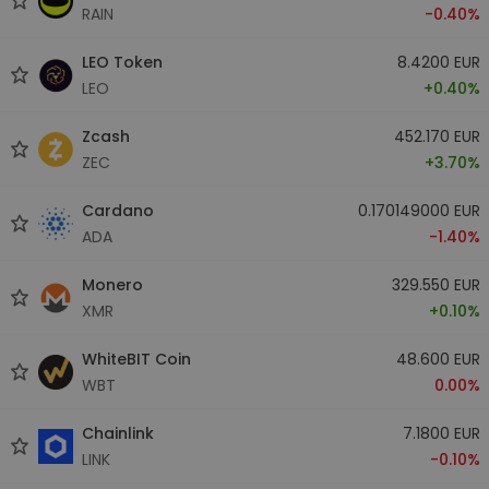
RAIN
-0.40%
LEO Token
8.4200 EUR
LEO
+0.40%
Zcash
452.170 EUR
ZEC
+3.70%
Cardano
0.170149000 EUR
ADA
-1.40%
Monero
329.550 EUR
XMR
+0.10%
WhiteBIT Coin
48.600 EUR
WBT
0.00%
Chainlink
7.1800 EUR
LINK
-0.10%