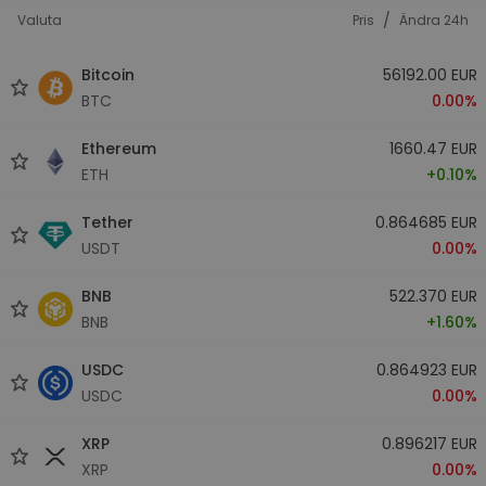
/
Valuta
Pris
Ändra 24h
Bitcoin
56192.00 EUR
BTC
0.00%
Ethereum
1660.47 EUR
ETH
+0.10%
Tether
0.864685 EUR
USDT
0.00%
BNB
522.370 EUR
BNB
+1.60%
USDC
0.864923 EUR
USDC
0.00%
XRP
0.896217 EUR
XRP
0.00%