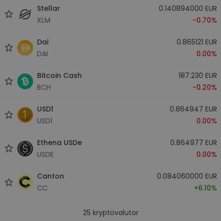
Stellar
0.140894000 EUR
XLM
-0.70%
Dai
0.865121 EUR
DAI
0.00%
Bitcoin Cash
187.230 EUR
BCH
-0.20%
USD1
0.864947 EUR
USD1
0.00%
Ethena USDe
0.864977 EUR
USDE
0.00%
Canton
0.084060000 EUR
CC
+6.10%
25
kryptovalutor