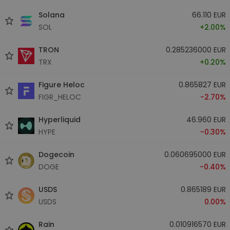
Solana
66.110 EUR
SOL
+2.00%
TRON
0.285236000 EUR
TRX
+0.20%
Figure Heloc
0.865827 EUR
FIGR_HELOC
-2.70%
Hyperliquid
46.960 EUR
HYPE
-0.30%
Dogecoin
0.060695000 EUR
DOGE
-0.40%
USDS
0.865189 EUR
USDS
0.00%
Rain
0.010916570 EUR