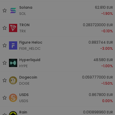
Solana
62.810 EUR
SOL
-1.90%
TRON
0.283723000 EUR
TRX
-0.10%
Figure Heloc
0.883744 EUR
FIGR_HELOC
-3.00%
Hyperliquid
48.580 EUR
HYPE
-1.00%
Dogecoin
0.059777000 EUR
DOGE
-1.50%
USDS
0.867800 EUR
USDS
0.00%
Rain
0.010898960 EUR