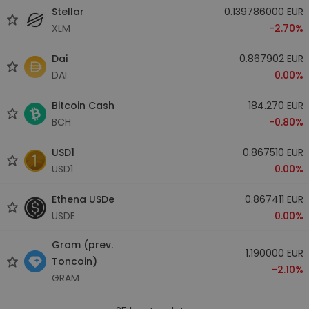
Stellar
0.139786000 EUR
XLM
-2.70%
Dai
0.867902 EUR
DAI
0.00%
Bitcoin Cash
184.270 EUR
BCH
-0.80%
USD1
0.867510 EUR
USD1
0.00%
Ethena USDe
0.867411 EUR
USDE
0.00%
Gram (prev.
1.190000 EUR
Toncoin)
-2.10%
GRAM