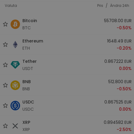
/
Valuta
Pris
Ändra 24h
Bitcoin
55708.00 EUR
BTC
-0.50%
Ethereum
1648.49 EUR
ETH
-0.20%
Tether
0.867222 EUR
USDT
0.00%
BNB
512.800 EUR
BNB
-0.50%
USDC
0.867525 EUR
USDC
0.00%
XRP
0.894582 EUR
XRP
-2.50%