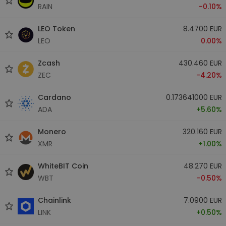
RAIN
-0.10%
LEO Token
8.4700 EUR
LEO
0.00%
Zcash
430.460 EUR
ZEC
-4.20%
Cardano
0.173641000 EUR
ADA
+5.60%
Monero
320.160 EUR
XMR
+1.00%
WhiteBIT Coin
48.270 EUR
WBT
-0.50%
Chainlink
7.0900 EUR
LINK
+0.50%