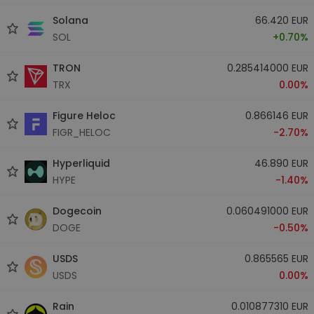
Solana
66.420 EUR
SOL
+0.70%
TRON
0.285414000 EUR
TRX
0.00%
Figure Heloc
0.866146 EUR
FIGR_HELOC
-2.70%
Hyperliquid
46.890 EUR
HYPE
-1.40%
Dogecoin
0.060491000 EUR
DOGE
-0.50%
USDS
0.865565 EUR
USDS
0.00%
Rain
0.010877310 EUR