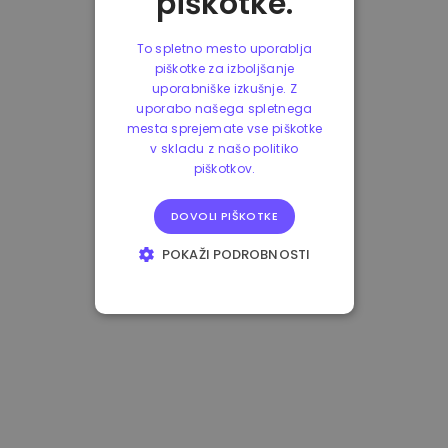
piškotke.
To spletno mesto uporablja
piškotke za izboljšanje
uporabniške izkušnje. Z
uporabo našega spletnega
mesta sprejemate vse piškotke
v skladu z našo politiko
piškotkov.
DOVOLI PIŠKOTKE
POKAŽI PODROBNOSTI
NUJNO POTREBNI
IZVEDBENI
CILJANJE
FUNKCIONALNOST