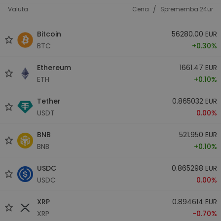
/
Valuta
Cena
Sprememba 24ur
Bitcoin
56280.00 EUR
BTC
+0.30%
Ethereum
1661.47 EUR
ETH
+0.10%
Tether
0.865032 EUR
USDT
0.00%
BNB
521.950 EUR
BNB
+0.10%
USDC
0.865298 EUR
USDC
0.00%
XRP
0.894614 EUR
XRP
-0.70%