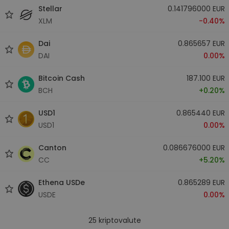
Stellar
0.141796000 EUR
XLM
-0.40%
Dai
0.865657 EUR
DAI
0.00%
Bitcoin Cash
187.100 EUR
BCH
+0.20%
USD1
0.865440 EUR
USD1
0.00%
Canton
0.086676000 EUR
CC
+5.20%
Ethena USDe
0.865289 EUR
USDE
0.00%
25
kriptovalute