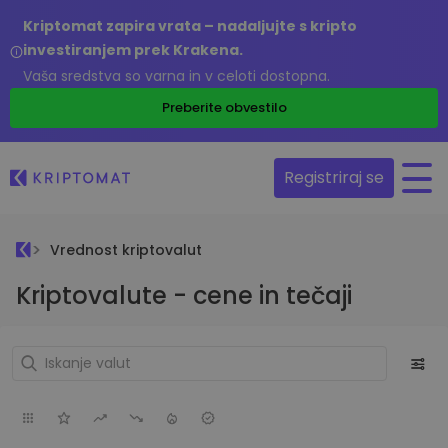
Kriptomat zapira vrata – nadaljujte s kripto
investiranjem prek Krakena.
Vaša sredstva so varna in v celoti dostopna.
Preberite obvestilo
Registriraj se
Vrednost kriptovalut
Kriptovalute - cene in tečaji