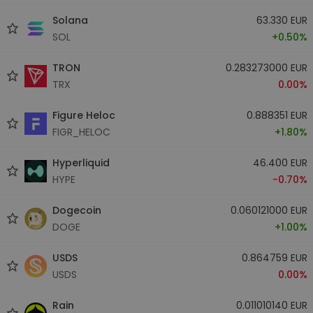
Solana
63.330 EUR
SOL
+0.50%
TRON
0.283273000 EUR
TRX
0.00%
Figure Heloc
0.888351 EUR
FIGR_HELOC
+1.80%
Hyperliquid
46.400 EUR
HYPE
-0.70%
Dogecoin
0.060121000 EUR
DOGE
+1.00%
USDS
0.864759 EUR
USDS
0.00%
Rain
0.011010140 EUR