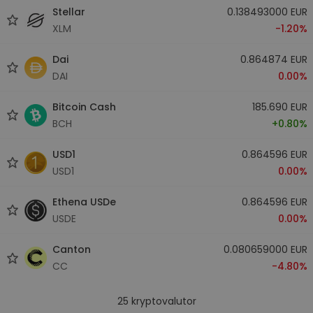
Stellar
0.138493000 EUR
XLM
-1.20%
Dai
0.864874 EUR
DAI
0.00%
Bitcoin Cash
185.690 EUR
BCH
+0.80%
USD1
0.864596 EUR
USD1
0.00%
Ethena USDe
0.864596 EUR
USDE
0.00%
Canton
0.080659000 EUR
CC
-4.80%
25
kryptovalutor