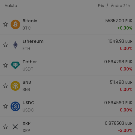
/
Valuta
Pris
Ändra 24h
Bitcoin
55852.00 EUR
BTC
+0.30%
Ethereum
1649.93 EUR
ETH
0.00%
Tether
0.864298 EUR
USDT
0.00%
BNB
511.480 EUR
BNB
0.00%
USDC
0.864560 EUR
USDC
0.00%
XRP
0.878503 EUR
XRP
-3.00%