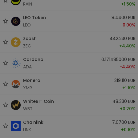
RAIN
+1.50%
LEO Token
8.4400 EUR
LEO
0.00%
Zcash
442.230 EUR
ZEC
+4.40%
Cardano
0.171485000 EUR
ADA
-4.40%
Monero
319.110 EUR
XMR
+1.10%
WhiteBIT Coin
48.330 EUR
WBT
+0.20%
Chainlink
7.0700 EUR
LINK
+0.10%