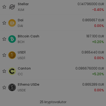
Stellar
0.141796000 EUR
XLM
-0.40%
Dai
0.865657 EUR
DAI
0.00%
Bitcoin Cash
187.100 EUR
BCH
+0.20%
USD1
0.865440 EUR
USD1
0.00%
Canton
0.086676000 EUR
CC
+5.20%
Ethena USDe
0.865289 EUR
USDE
0.00%
25
kryptovalutor