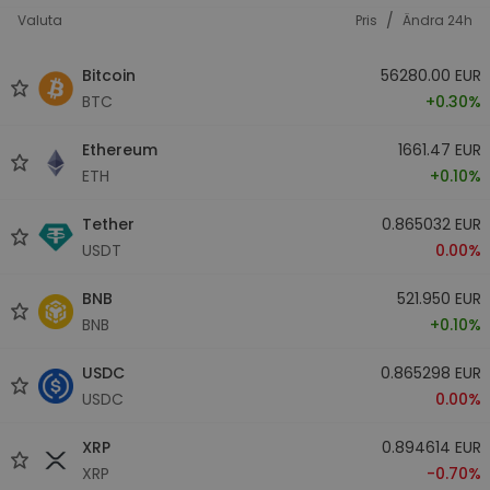
/
Valuta
Pris
Ändra 24h
Bitcoin
56280.00 EUR
BTC
+0.30%
Ethereum
1661.47 EUR
ETH
+0.10%
Tether
0.865032 EUR
USDT
0.00%
BNB
521.950 EUR
BNB
+0.10%
USDC
0.865298 EUR
USDC
0.00%
XRP
0.894614 EUR
XRP
-0.70%