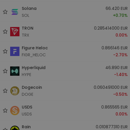
Solana
66.420 EUR
SOL
+0.70%
TRON
0.285414000 EUR
TRX
0.00%
Figure Heloc
0.866146 EUR
FIGR_HELOC
-2.70%
Hyperliquid
46.890 EUR
HYPE
-1.40%
Dogecoin
0.060491000 EUR
DOGE
-0.50%
USDS
0.865565 EUR
USDS
0.00%
Rain
0.010877310 EUR