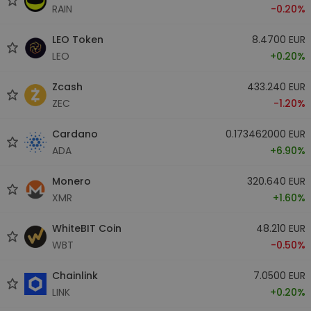
RAIN
-0.20%
LEO Token
8.4700 EUR
LEO
+0.20%
Zcash
433.240 EUR
ZEC
-1.20%
Cardano
0.173462000 EUR
ADA
+6.90%
Monero
320.640 EUR
XMR
+1.60%
WhiteBIT Coin
48.210 EUR
WBT
-0.50%
Chainlink
7.0500 EUR
LINK
+0.20%