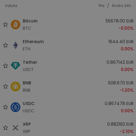
/
Valuta
Pris
Ändra 24h
Bitcoin
55678.00 EUR
BTC
-0.50%
Ethereum
1644.40 EUR
ETH
0.00%
Tether
0.867142 EUR
USDT
0.00%
BNB
508.670 EUR
BNB
-1.20%
USDC
0.867478 EUR
USDC
0.00%
XRP
0.882192 EUR
XRP
-2.10%