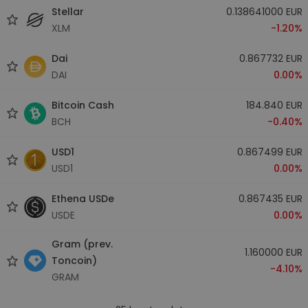
Stellar
0.138641000 EUR
XLM
-1.20%
Dai
0.867732 EUR
DAI
0.00%
Bitcoin Cash
184.840 EUR
BCH
-0.40%
USD1
0.867499 EUR
USD1
0.00%
Ethena USDe
0.867435 EUR
USDE
0.00%
Gram (prev.
1.160000 EUR
Toncoin)
-4.10%
GRAM