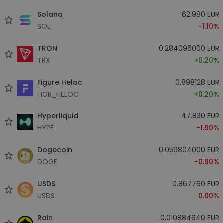
Solana
62.980 EUR
SOL
-1.10%
TRON
0.284096000 EUR
TRX
+0.20%
Figure Heloc
0.898128 EUR
FIGR_HELOC
+0.20%
Hyperliquid
47.830 EUR
HYPE
-1.90%
Dogecoin
0.059804000 EUR
DOGE
-0.90%
USDS
0.867760 EUR
USDS
0.00%
Rain
0.010884640 EUR