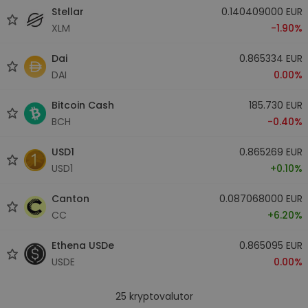
Stellar
0.140409000 EUR
XLM
-1.90%
Dai
0.865334 EUR
DAI
0.00%
Bitcoin Cash
185.730 EUR
BCH
-0.40%
USD1
0.865269 EUR
USD1
+0.10%
Canton
0.087068000 EUR
CC
+6.20%
Ethena USDe
0.865095 EUR
USDE
0.00%
25
kryptovalutor