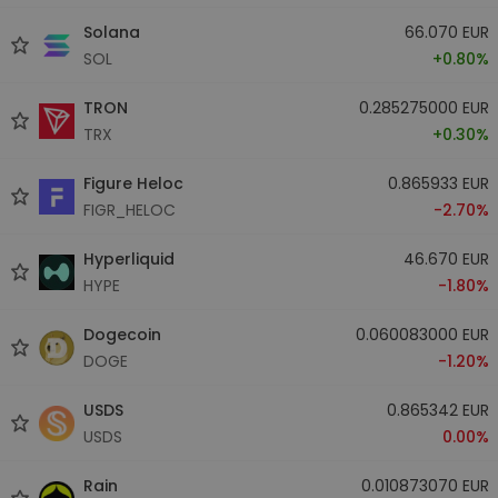
Solana
66.070 EUR
SOL
+0.80%
TRON
0.285275000 EUR
TRX
+0.30%
Figure Heloc
0.865933 EUR
FIGR_HELOC
-2.70%
Hyperliquid
46.670 EUR
HYPE
-1.80%
Dogecoin
0.060083000 EUR
DOGE
-1.20%
USDS
0.865342 EUR
USDS
0.00%
Rain
0.010873070 EUR