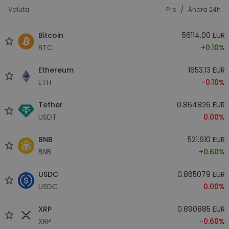
/
Valuta
Pris
Ändra 24h
Bitcoin
56114.00 EUR
BTC
+0.10%
Ethereum
1653.13 EUR
ETH
-0.10%
Tether
0.864826 EUR
USDT
0.00%
BNB
521.610 EUR
BNB
+0.60%
USDC
0.865079 EUR
USDC
0.00%
XRP
0.890885 EUR
XRP
-0.60%