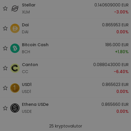
Stellar
0.140609000 EUR
XLM
-3.00%
Dai
0.865953 EUR
DAI
0.00%
Bitcoin Cash
186.000 EUR
BCH
+1.80%
Canton
0.088043000 EUR
CC
-6.40%
USD1
0.865623 EUR
USD1
0.00%
Ethena USDe
0.865660 EUR
USDE
0.00%
25
kryptovalutor