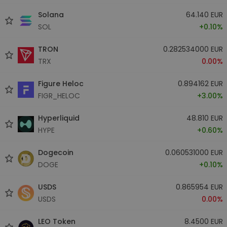
Solana
64.140 EUR
SOL
+0.10%
TRON
0.282534000 EUR
TRX
0.00%
Figure Heloc
0.894162 EUR
FIGR_HELOC
+3.00%
Hyperliquid
48.810 EUR
HYPE
+0.60%
Dogecoin
0.060531000 EUR
DOGE
+0.10%
USDS
0.865954 EUR
USDS
0.00%
LEO Token
8.4500 EUR