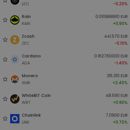
LEO
-0.20%
Rain
0.010888810 EUR
RAIN
+0.90%
Zcash
441.570 EUR
ZEC
-0.10%
Cardano
0.162760000 EUR
ADA
-1.40%
Monero
315.310 EUR
XMR
+2.40%
WhiteBIT Coin
48.590 EUR
WBT
+0.90%
Chainlink
7.0900 EUR
LINK
+0.70%