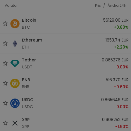
/
Valuta
Pris
Ändra 24h
Bitcoin
56129.00 EUR
BTC
+0.80%
Ethereum
1653.74 EUR
ETH
+2.20%
Tether
0.865276 EUR
USDT
0.00%
BNB
516.370 EUR
BNB
-0.60%
USDC
0.865646 EUR
USDC
0.00%
XRP
0.908252 EUR
XRP
-1.90%