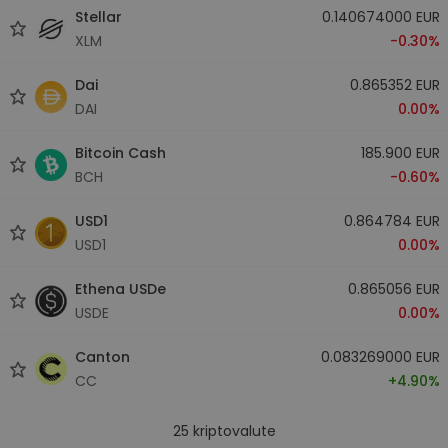
Stellar
0.140674000 EUR
XLM
-0.30%
Dai
0.865352 EUR
DAI
0.00%
Bitcoin Cash
185.900 EUR
BCH
-0.60%
USD1
0.864784 EUR
USD1
0.00%
Ethena USDe
0.865056 EUR
USDE
0.00%
Canton
0.083269000 EUR
CC
+4.90%
25
kriptovalute