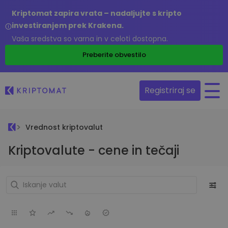
Kriptomat zapira vrata – nadaljujte s kripto
investiranjem prek Krakena.
Vaša sredstva so varna in v celoti dostopna.
Preberite obvestilo
Registriraj se
Vrednost kriptovalut
Kriptovalute - cene in tečaji