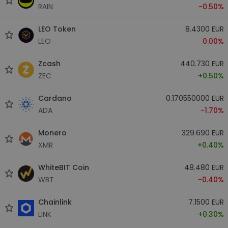
RAIN
-0.50%
LEO Token
8.4300 EUR
LEO
0.00%
Zcash
440.730 EUR
ZEC
+0.50%
Cardano
0.170550000 EUR
ADA
-1.70%
Monero
329.690 EUR
XMR
+0.40%
WhiteBIT Coin
48.480 EUR
WBT
-0.40%
Chainlink
7.1500 EUR
LINK
+0.30%