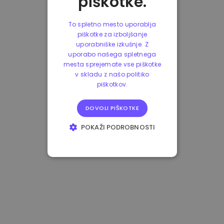
piškotke.
To spletno mesto uporablja
piškotke za izboljšanje
uporabniške izkušnje. Z
uporabo našega spletnega
mesta sprejemate vse piškotke
v skladu z našo politiko
piškotkov.
DOVOLI PIŠKOTKE
POKAŽI PODROBNOSTI
NUJNO POTREBNI
IZVEDBENI
CILJANJE
FUNKCIONALNOST