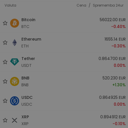
/
Valuta
Cena
Sprememba 24ur
Bitcoin
56022.00 EUR
BTC
-0.40%
Ethereum
1655.14 EUR
ETH
-0.30%
Tether
0.864700 EUR
USDT
0.00%
BNB
520.230 EUR
BNB
+1.30%
USDC
0.864925 EUR
USDC
0.00%
XRP
0.894912 EUR
XRP
-0.10%