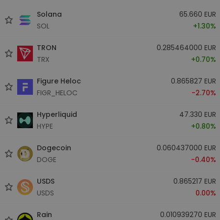
Solana
65.660 EUR
SOL
+1.30%
TRON
0.285464000 EUR
TRX
+0.70%
Figure Heloc
0.865827 EUR
FIGR_HELOC
-2.70%
Hyperliquid
47.330 EUR
HYPE
+0.80%
Dogecoin
0.060437000 EUR
DOGE
-0.40%
USDS
0.865217 EUR
USDS
0.00%
Rain
0.010939270 EUR