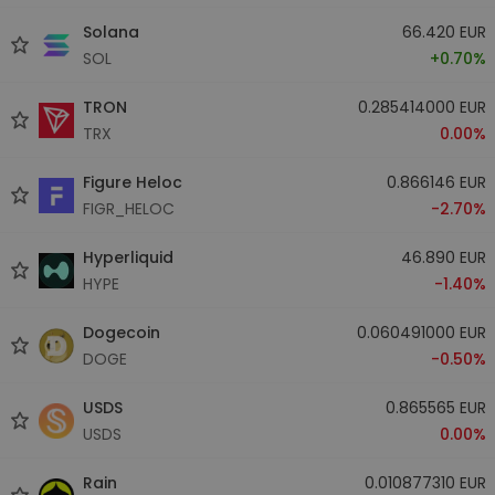
Solana
66.420 EUR
SOL
+0.70%
TRON
0.285414000 EUR
TRX
0.00%
Figure Heloc
0.866146 EUR
FIGR_HELOC
-2.70%
Hyperliquid
46.890 EUR
HYPE
-1.40%
Dogecoin
0.060491000 EUR
DOGE
-0.50%
USDS
0.865565 EUR
USDS
0.00%
Rain
0.010877310 EUR