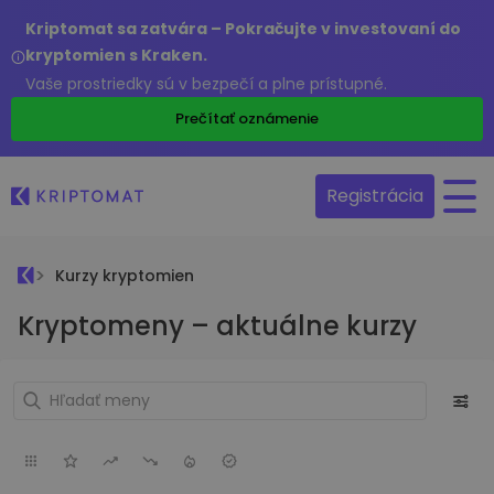
Kriptomat sa zatvára – Pokračujte v investovaní do
kryptomien s Kraken.
Vaše prostriedky sú v bezpečí a plne prístupné.
Prečítať oznámenie
Registrácia
Kurzy kryptomien
Kryptomeny – aktuálne kurzy