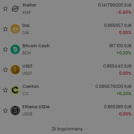
Stellar
0.141796000 EUR
XLM
-0.40%
Dai
0.865657 EUR
DAI
0.00%
Bitcoin Cash
187.100 EUR
BCH
+0.20%
USD1
0.865440 EUR
USD1
0.00%
Canton
0.086676000 EUR
CC
+5.20%
Ethena USDe
0.865289 EUR
USDE
0.00%
25
kryptomeny