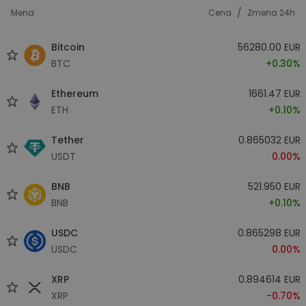
/
Mena
Cena
Zmena 24h
Bitcoin
56280.00 EUR
BTC
+0.30%
Ethereum
1661.47 EUR
ETH
+0.10%
Tether
0.865032 EUR
USDT
0.00%
BNB
521.950 EUR
BNB
+0.10%
USDC
0.865298 EUR
USDC
0.00%
XRP
0.894614 EUR
XRP
-0.70%