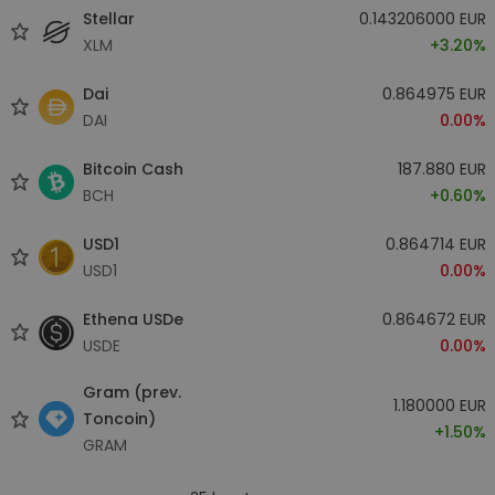
Stellar
0.143206000 EUR
XLM
+3.20%
Dai
0.864975 EUR
DAI
0.00%
Bitcoin Cash
187.880 EUR
BCH
+0.60%
USD1
0.864714 EUR
USD1
0.00%
Ethena USDe
0.864672 EUR
USDE
0.00%
Gram (prev.
1.180000 EUR
Toncoin)
+1.50%
GRAM