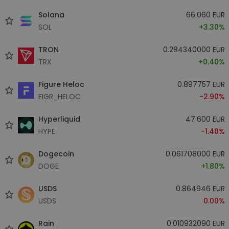
Solana
66.060 EUR
SOL
+3.30%
TRON
0.284340000 EUR
TRX
+0.40%
Figure Heloc
0.897757 EUR
FIGR_HELOC
-2.90%
Hyperliquid
47.600 EUR
HYPE
-1.40%
Dogecoin
0.061708000 EUR
DOGE
+1.80%
USDS
0.864946 EUR
USDS
0.00%
Rain
0.010932090 EUR