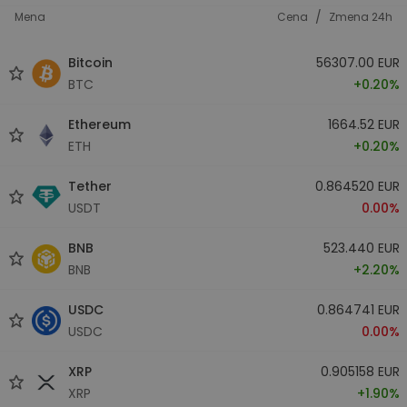
/
Mena
Cena
Zmena 24h
Bitcoin
56307.00 EUR
BTC
+0.20%
Ethereum
1664.52 EUR
ETH
+0.20%
Tether
0.864520 EUR
USDT
0.00%
BNB
523.440 EUR
BNB
+2.20%
USDC
0.864741 EUR
USDC
0.00%
XRP
0.905158 EUR
XRP
+1.90%