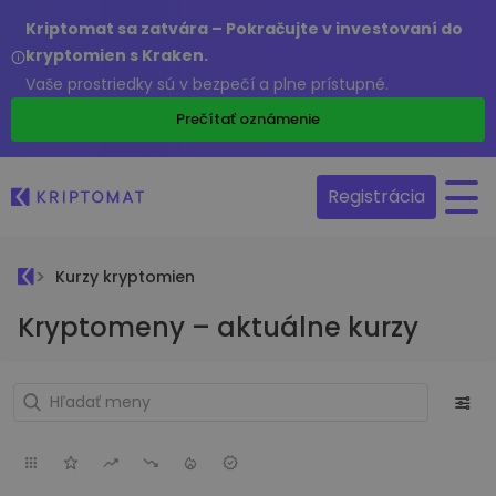
Kriptomat sa zatvára – Pokračujte v investovaní do
kryptomien s Kraken.
Vaše prostriedky sú v bezpečí a plne prístupné.
Prečítať oznámenie
Registrácia
Kurzy kryptomien
Kryptomeny – aktuálne kurzy