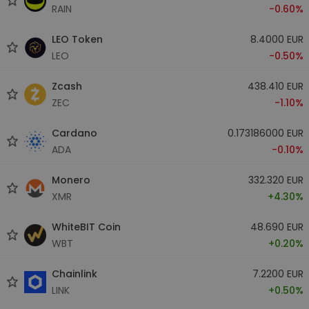
RAIN
-0.60%
LEO Token
8.4000 EUR
LEO
-0.50%
Zcash
438.410 EUR
ZEC
-1.10%
Cardano
0.173186000 EUR
ADA
-0.10%
Monero
332.320 EUR
XMR
+4.30%
WhiteBIT Coin
48.690 EUR
WBT
+0.20%
Chainlink
7.2200 EUR
LINK
+0.50%