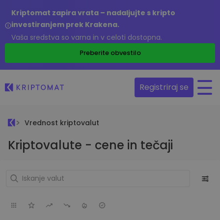
Kriptomat zapira vrata – nadaljujte s kripto
investiranjem prek Krakena.
Vaša sredstva so varna in v celoti dostopna.
Preberite obvestilo
Registriraj se
Vrednost kriptovalut
Kriptovalute - cene in tečaji