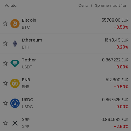
/
Valuta
Cena
Sprememba 24ur
Bitcoin
55708.00 EUR
BTC
-0.50%
Ethereum
1648.49 EUR
ETH
-0.20%
Tether
0.867222 EUR
USDT
0.00%
BNB
512.800 EUR
BNB
-0.50%
USDC
0.867525 EUR
USDC
0.00%
XRP
0.894582 EUR
XRP
-2.50%