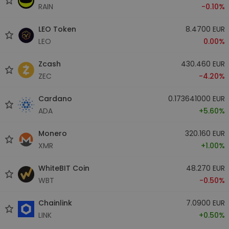
RAIN
-0.10%
LEO Token
8.4700 EUR
LEO
0.00%
Zcash
430.460 EUR
ZEC
-4.20%
Cardano
0.173641000 EUR
ADA
+5.60%
Monero
320.160 EUR
XMR
+1.00%
WhiteBIT Coin
48.270 EUR
WBT
-0.50%
Chainlink
7.0900 EUR
LINK
+0.50%