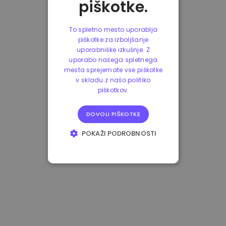
piškotke.
To spletno mesto uporablja
piškotke za izboljšanje
uporabniške izkušnje. Z
uporabo našega spletnega
mesta sprejemate vse piškotke
v skladu z našo politiko
piškotkov.
DOVOLI PIŠKOTKE
POKAŽI PODROBNOSTI
NUJNO POTREBNI
IZVEDBENI
CILJANJE
FUNKCIONALNOST