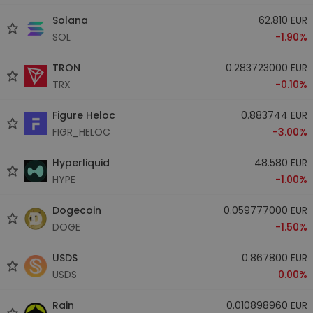
Solana
62.810 EUR
SOL
-1.90%
TRON
0.283723000 EUR
TRX
-0.10%
Figure Heloc
0.883744 EUR
FIGR_HELOC
-3.00%
Hyperliquid
48.580 EUR
HYPE
-1.00%
Dogecoin
0.059777000 EUR
DOGE
-1.50%
USDS
0.867800 EUR
USDS
0.00%
Rain
0.010898960 EUR