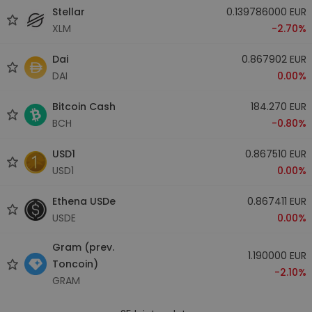
Stellar
0.139786000 EUR
XLM
-2.70%
Dai
0.867902 EUR
DAI
0.00%
Bitcoin Cash
184.270 EUR
BCH
-0.80%
USD1
0.867510 EUR
USD1
0.00%
Ethena USDe
0.867411 EUR
USDE
0.00%
Gram (prev.
1.190000 EUR
Toncoin)
-2.10%
GRAM