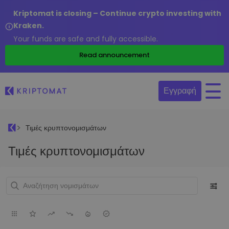
Kriptomat is closing – Continue crypto investing with
Kraken.
Your funds are safe and fully accessible.
Read announcement
Εγγραφή
Τιμές κρυπτονομισμάτων
Τιμές κρυπτονομισμάτων