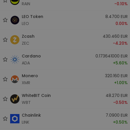
RAIN
-0.10%
LEO Token
8.4700 EUR
LEO
0.00%
Zcash
430.460 EUR
ZEC
-4.20%
Cardano
0.173641000 EUR
ADA
+5.60%
Monero
320.160 EUR
XMR
+1.00%
WhiteBIT Coin
48.270 EUR
WBT
-0.50%
Chainlink
7.0900 EUR
LINK
+0.50%