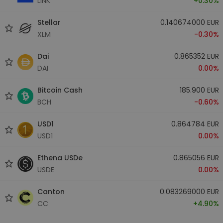
LINK
+0.30%
Stellar
0.140674000 EUR
XLM
-0.30%
Dai
0.865352 EUR
DAI
0.00%
Bitcoin Cash
185.900 EUR
BCH
-0.60%
USD1
0.864784 EUR
USD1
0.00%
Ethena USDe
0.865056 EUR
USDE
0.00%
Canton
0.083269000 EUR
CC
+4.90%