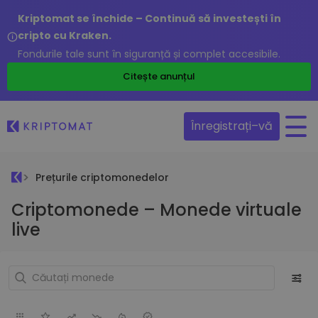
Kriptomat se închide – Continuă să investești în
cripto cu Kraken.
Fondurile tale sunt în siguranță și complet accesibile.
Citește anunțul
Înregistrați–vă
Prețurile criptomonedelor
Criptomonede – Monede virtuale
live