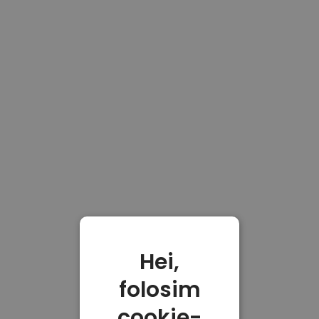
Hei,
folosim
cookie-