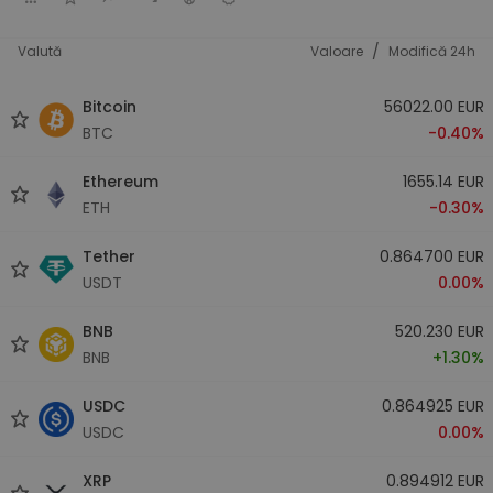
/
Valută
Valoare
Modifică 24h
Bitcoin
56022.00 EUR
BTC
-0.40%
Ethereum
1655.14 EUR
ETH
-0.30%
Tether
0.864700 EUR
USDT
0.00%
BNB
520.230 EUR
BNB
+1.30%
USDC
0.864925 EUR
USDC
0.00%
XRP
0.894912 EUR