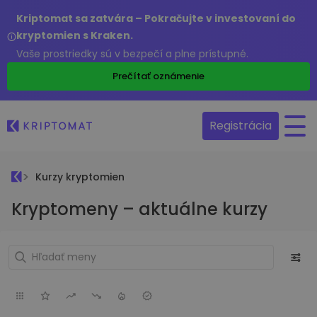
Kriptomat sa zatvára – Pokračujte v investovaní do
kryptomien s Kraken.
Vaše prostriedky sú v bezpečí a plne prístupné.
Prečítať oznámenie
Registrácia
Kurzy kryptomien
Kryptomeny – aktuálne kurzy