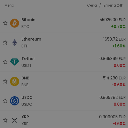
/
Mena
Cena
Zmena 24h
Bitcoin
55926.00 EUR
BTC
+0.70%
Ethereum
1650.72 EUR
ETH
+1.60%
Tether
0.865399 EUR
USDT
0.00%
BNB
514.280 EUR
BNB
-0.60%
USDC
0.865782 EUR
USDC
0.00%
XRP
0.909005 EUR
XRP
-1.60%