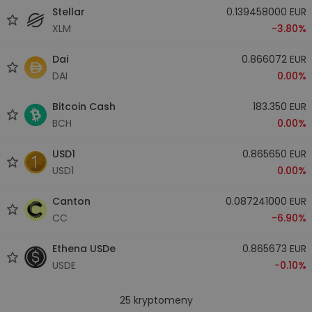
Stellar
0.139458000 EUR
XLM
-3.80%
Dai
0.866072 EUR
DAI
0.00%
Bitcoin Cash
183.350 EUR
BCH
0.00%
USD1
0.865650 EUR
USD1
0.00%
Canton
0.087241000 EUR
CC
-6.90%
Ethena USDe
0.865673 EUR
USDE
-0.10%
25
kryptomeny