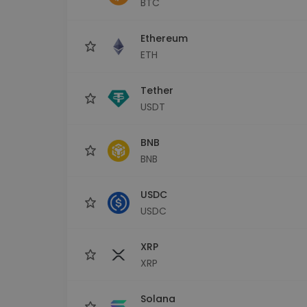
BTC
Investicijų tyrinėtojas
Rask savo kripto strategiją
Ethereum
ETH
Tether
USDT
BNB
BNB
USDC
USDC
XRP
XRP
Solana