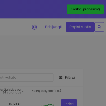
Skaityti pranešimą
Prisijungti
Registruotis
ai apie kainas
 žetonų kainų
mai realiuoju laiku
e išteklius
e investavimo galimybes
Filtrai
o analizė
 įžvalgos, užtikrinančios
kyčių kiekis per
rezultatą
Kainų pokyčiai (7 d.)
24 valandas
Pirkti
16.6B €