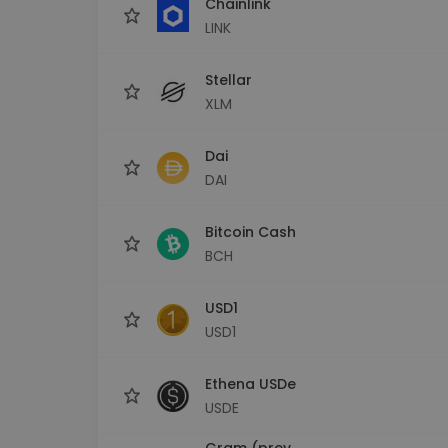
Chainlink
LINK
Stellar
XLM
Dai
DAI
Bitcoin Cash
BCH
USD1
USD1
Ethena USDe
USDE
Gram (prev.