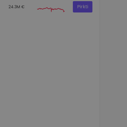
Pirkti
24.3M €