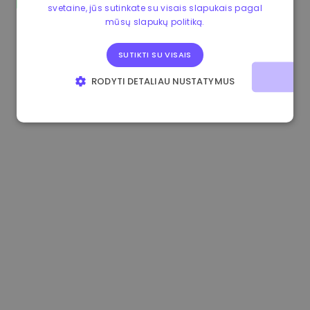
svetaine, jūs sutinkate su visais slapukais pagal
1.160000 €
-3.00%
3.2B €
mūsų slapukų politiką.
SUTIKTI SU VISAIS
RODYTI DETALIAU NUSTATYMUS
BŪTINIEJI
VEIKIMĄ GERINANTYS
TIKSLINIAI
FUNKCINIAI