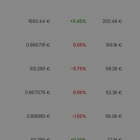
1660.44 €
+0.40%
200.4B €
0.866791 €
0.00%
159.1B €
512.290 €
-0.70%
68.2B €
0.867075 €
0.00%
62.3B €
0.895851 €
-1.00%
56.0B €
63.780 €
+0.30%
37.1B €