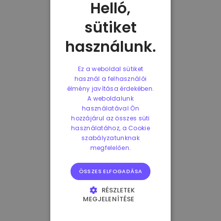
Helló,
sütiket
használunk.
Ez a weboldal sütiket
használ a felhasználói
élmény javítása érdekében.
A weboldalunk
használatával Ön
hozzájárul az összes süti
használatához, a Cookie
szabályzatunknak
megfelelően.
ÖSSZES ELFOGADÁSA
RÉSZLETEK
MEGJELENÍTÉSE
ELENGEDHETETLENÜL