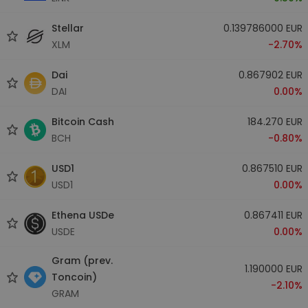
Stellar
0.139786000 EUR
XLM
-2.70%
Dai
0.867902 EUR
DAI
0.00%
Bitcoin Cash
184.270 EUR
BCH
-0.80%
USD1
0.867510 EUR
USD1
0.00%
Ethena USDe
0.867411 EUR
USDE
0.00%
Gram (prev.
1.190000 EUR
Toncoin)
-2.10%
GRAM