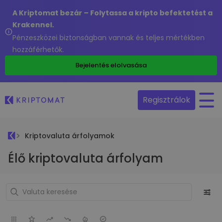
A Kriptomat bezár – Folytassa a kripto befektetést a
Krakennel.
Pénzeszközei biztonságban vannak és teljes mértékben
hozzáférhetők.
Bejelentés elolvasása
Regisztrálok
Kriptovaluta árfolyamok
Élő kriptovaluta árfolyam