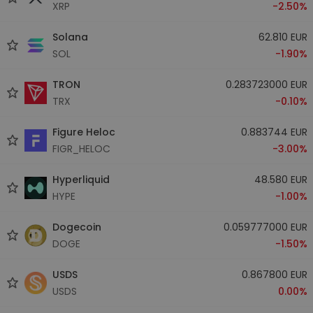
XRP
-2.50%
Solana
62.810 EUR
SOL
-1.90%
TRON
0.283723000 EUR
TRX
-0.10%
Figure Heloc
0.883744 EUR
FIGR_HELOC
-3.00%
Hyperliquid
48.580 EUR
HYPE
-1.00%
Dogecoin
0.059777000 EUR
DOGE
-1.50%
USDS
0.867800 EUR
USDS
0.00%