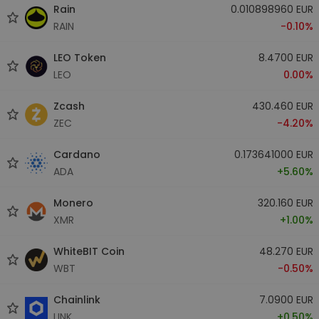
Rain
0.010898960 EUR
RAIN
-0.10%
LEO Token
8.4700 EUR
LEO
0.00%
Zcash
430.460 EUR
ZEC
-4.20%
Cardano
0.173641000 EUR
ADA
+5.60%
Monero
320.160 EUR
XMR
+1.00%
WhiteBIT Coin
48.270 EUR
WBT
-0.50%
Chainlink
7.0900 EUR
LINK
+0.50%