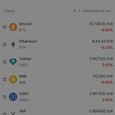
/
Valuta
Ár
Változtatás 24 óra
Bitcoin
55708.00 EUR
BTC
-0.50%
Ethereum
1648.49 EUR
ETH
-0.20%
Tether
0.867222 EUR
USDT
0.00%
BNB
512.800 EUR
BNB
-0.50%
USDC
0.867525 EUR
USDC
0.00%
XRP
0.894582 EUR