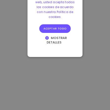
web, usted acepta todas
las cookies de acuerdo
con nuestra Política de
cookies.
ACEPTAR TODO
MOSTRAR
DETALLES
COOKIES
ESTRICTAMENTE
NECESARIAS
COOKIES DE
RENDIMIENTO
COOKIES DE
PREFERENCIAS
COOKIES DE
FUNCIONALIDAD