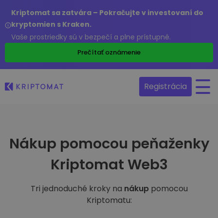
Kriptomat sa zatvára – Pokračujte v investovaní do
kryptomien s Kraken.
Vaše prostriedky sú v bezpečí a plne prístupné.
Prečítať oznámenie
Registrácia
Nákup pomocou peňaženky
Kriptomat Web3
Tri jednoduché kroky na
nákup
pomocou
Kriptomatu: