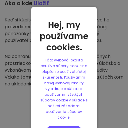
Ako a kde
Uložiť
Keď si kúpite na
Kriptomat
, bezproblémovo ho
Hej, my
prevedieme do vašej vyhradenej a bezpečnej
peňaženky v rámci našej platformy. Každý
používame
používateľ dostane individuálnu peňaženku.
cookies.
Na ochranu našich zákazníkov a ich finančných
Táto webová lokalita
prostriedkov ponúkame bezpečné offline úložisko a
používa súbory cookie na
vykonávame pravidelné bezpečnostné audity.
zlepšenie používateľskej
Vďaka tomuto prístupu je naša platforma útočiskom
skúsenosti. Používaním
na ukladanie a iných kryptomien.
našej webovej lokality
vyjadrujete súhlas s
používaním všetkých
súborov cookie v súlade s
našimi zásadami
používania súborov
cookie.