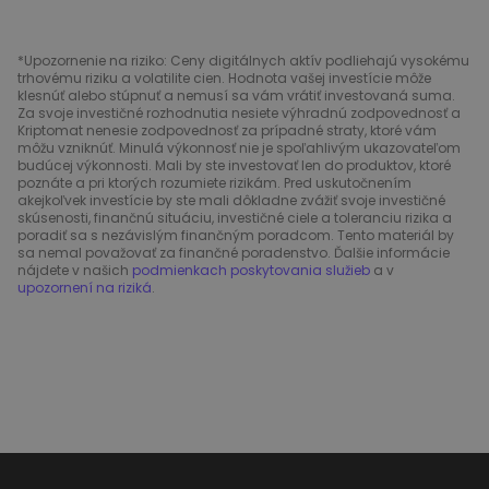
*Upozornenie na riziko: Ceny digitálnych aktív podliehajú vysokému
trhovému riziku a volatilite cien. Hodnota vašej investície môže
klesnúť alebo stúpnuť a nemusí sa vám vrátiť investovaná suma.
Za svoje investičné rozhodnutia nesiete výhradnú zodpovednosť a
Kriptomat nenesie zodpovednosť za prípadné straty, ktoré vám
môžu vzniknúť. Minulá výkonnosť nie je spoľahlivým ukazovateľom
budúcej výkonnosti. Mali by ste investovať len do produktov, ktoré
poznáte a pri ktorých rozumiete rizikám. Pred uskutočnením
akejkoľvek investície by ste mali dôkladne zvážiť svoje investičné
skúsenosti, finančnú situáciu, investičné ciele a toleranciu rizika a
poradiť sa s nezávislým finančným poradcom. Tento materiál by
sa nemal považovať za finančné poradenstvo. Ďalšie informácie
nájdete v našich
podmienkach poskytovania služieb
a v
upozornení na riziká
.