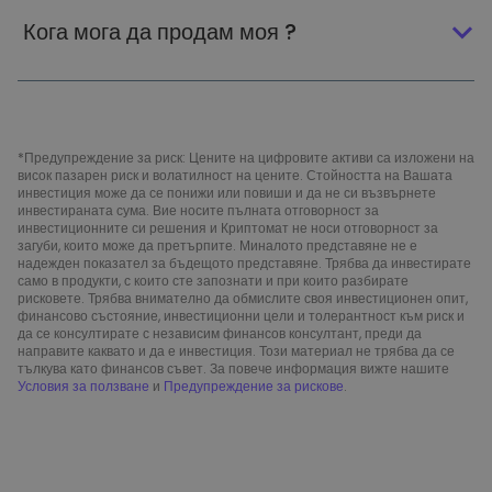
Кога мога да продам моя ?
*Предупреждение за риск: Цените на цифровите активи са изложени на
висок пазарен риск и волатилност на цените. Стойността на Вашата
инвестиция може да се понижи или повиши и да не си възвърнете
инвестираната сума. Вие носите пълната отговорност за
инвестиционните си решения и Криптомат не носи отговорност за
загуби, които може да претърпите. Миналото представяне не е
надежден показател за бъдещото представяне. Трябва да инвестирате
само в продукти, с които сте запознати и при които разбирате
рисковете. Трябва внимателно да обмислите своя инвестиционен опит,
финансово състояние, инвестиционни цели и толерантност към риск и
да се консултирате с независим финансов консултант, преди да
направите каквато и да е инвестиция. Този материал не трябва да се
тълкува като финансов съвет. За повече информация вижте нашите
Условия за ползване
и
Предупреждение за рискове
.