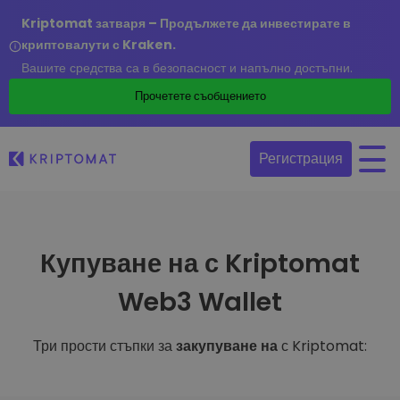
Kriptomat затваря – Продължете да инвестирате в
криптовалути с Kraken.
Вашите средства са в безопасност и напълно достъпни.
Прочетете съобщението
Регистрация
Купуване на с Kriptomat
Web3 Wallet
Три прости стъпки за
закупуване на
с Kriptomat: