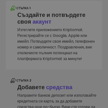
СТЪПКА 1
Създайте и потвърдете
своя
акаунт
Изтеглете приложението Kriptomat.
Регистрирайте се с Google, Apple или
имейл. Потвърдете своя имейл, телефонен
номер и самоличност. Поздравления, вие
отключихте пълния потенциал на
платформата Kriptomat за минути!
СТЪПКА 2
Добавете
средства
Направете банков депозит или използвайте
кредитната си карта, за да добавите
средства още по-бързо. Вече сте готови да