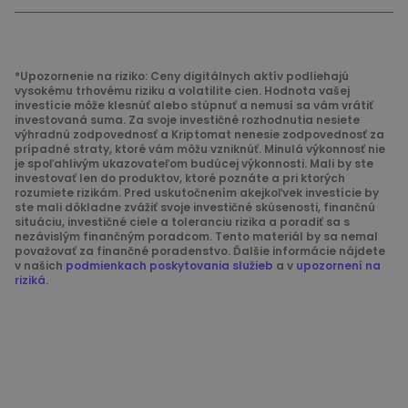
*Upozornenie na riziko: Ceny digitálnych aktív podliehajú
vysokému trhovému riziku a volatilite cien. Hodnota vašej
investície môže klesnúť alebo stúpnuť a nemusí sa vám vrátiť
investovaná suma. Za svoje investičné rozhodnutia nesiete
výhradnú zodpovednosť a Kriptomat nenesie zodpovednosť za
prípadné straty, ktoré vám môžu vzniknúť. Minulá výkonnosť nie
je spoľahlivým ukazovateľom budúcej výkonnosti. Mali by ste
investovať len do produktov, ktoré poznáte a pri ktorých
rozumiete rizikám. Pred uskutočnením akejkoľvek investície by
ste mali dôkladne zvážiť svoje investičné skúsenosti, finančnú
situáciu, investičné ciele a toleranciu rizika a poradiť sa s
nezávislým finančným poradcom. Tento materiál by sa nemal
považovať za finančné poradenstvo. Ďalšie informácie nájdete
v našich
podmienkach poskytovania služieb
a v
upozornení na
riziká
.