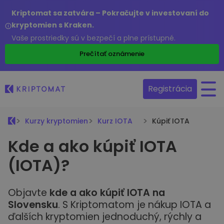
Kriptomat sa zatvára – Pokračujte v investovaní do
kryptomien s Kraken.
Vaše prostriedky sú v bezpečí a plne prístupné.
Prečítať oznámenie
Registrácia
Kurzy kryptomien
Kurz IOTA
Kúpiť IOTA
Kde a ako kúpiť IOTA
(IOTA)?
Objavte
kde a ako kúpiť IOTA na
Slovensku
. S Kriptomatom je nákup IOTA a
ďalších kryptomien jednoduchý, rýchly a