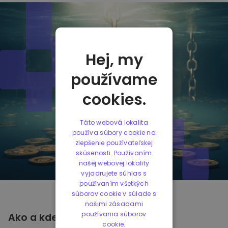
Hej, my
používame
cookies.
Táto webová lokalita
používa súbory cookie na
zlepšenie používateľskej
skúsenosti. Používaním
našej webovej lokality
vyjadrujete súhlas s
používaním všetkých
súborov cookie v súlade s
našimi zásadami
používania súborov
Ako a kde
Uložiť
IOTA
cookie.