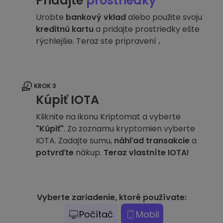
Pridajte
prostriedky
Urobte
bankový vklad
alebo použite svoju
kreditnú kartu
a pridajte prostriedky ešte
rýchlejšie. Teraz ste pripravení
.
KROK 3
Kúpiť IOTA
Kliknite na ikonu Kriptomat a vyberte
"Kúpiť"
. Zo zoznamu kryptomien vyberte
IOTA. Zadajte sumu,
náhľad transakcie
a
potvrďte
nákup.
Teraz vlastníte IOTA!
Vyberte zariadenie, ktoré používate:
Počítač
Mobil