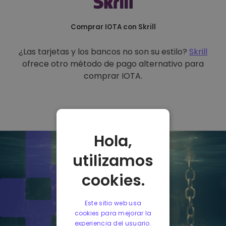
Comprar IOTA con Skrill
¿Las tarjetas y los bancos no son su estilo?
Skrill
ofrece otro método de pago alternativo para
comprar IOTA.
Hola,
utilizamos
cookies.
Este sitio web usa
cookies para mejorar la
experiencia del usuario.