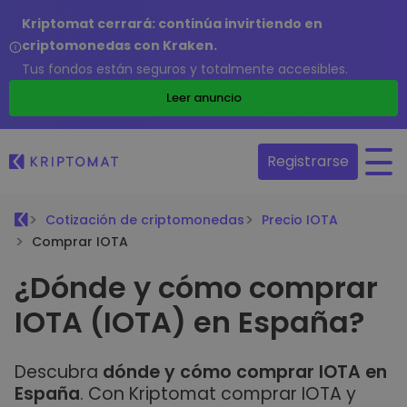
Kriptomat cerrará: continúa invirtiendo en
criptomonedas con Kraken.
Tus fondos están seguros y totalmente accesibles.
Leer anuncio
Registrarse
Cotización de criptomonedas
Precio IOTA
Comprar IOTA
¿Dónde y cómo comprar
IOTA (IOTA) en España?
Descubra
dónde y cómo comprar IOTA en
España
. Con Kriptomat comprar IOTA y