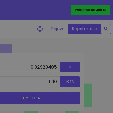
Preberite obvestilo
Prijava
Registriraj se
eni
ije o cenah vaših
ov
€
dstva
e priložnosti
IOTA
felja
i za optimalno
Kupi IOTA