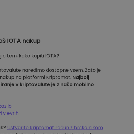
aš IOTA nakup
j o tem, kako kupiti IOTA?
iptovalute naredimo dostopne vsem. Zato je
 nakup na platformi Kriptomat.
Najbolj
stiranje v kriptovalute je z našo mobilno
azilo
i v evrih
ik?
Ustvarite Kriptomat račun z brskalnikom