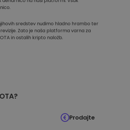
 denarnico na naši platformi. Vsak
nico.
 njihovih sredstev nudimo hladno hrambo ter
evizije. Zato je naša platforma varna za
OTA in ostalih kripto naložb.
IOTA?
Prodajte