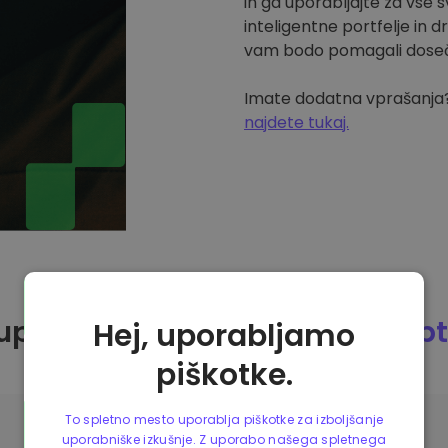
in ga uporabljajte za vse 
inteligentne portfelje in 
vam bodo pomagali doseči 
Imate dodatna vprašanj
najdete tukaj.
upiti kriptovaluto IOTA na
Krip
Hej, uporabljamo
piškotke.
To spletno mesto uporablja piškotke za izboljšanje
uporabniške izkušnje. Z uporabo našega spletnega