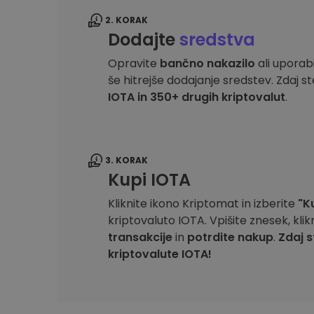
2. KORAK
Dodajte
sredstva
Opravite
bančno nakazilo
ali uporab
še hitrejše dodajanje sredstev. Zdaj st
IOTA in 350+ drugih kriptovalut
.
3. KORAK
Kupi IOTA
Kliknite ikono Kriptomat in izberite
"K
kriptovaluto IOTA. Vpišite znesek, klik
transakcije
in
potrdite nakup
.
Zdaj s
kriptovalute IOTA!