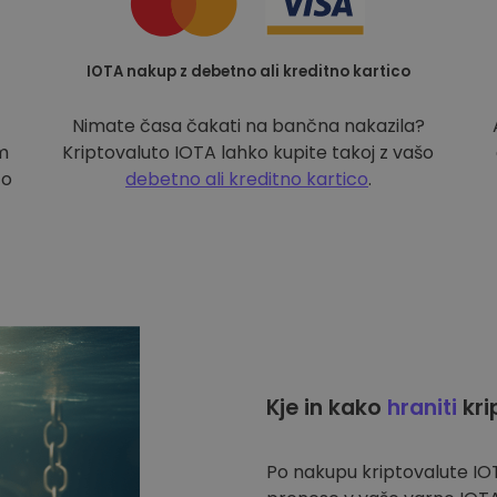
IOTA nakup z debetno ali kreditno kartico
Nimate časa čakati na bančna nakazila?
im
Kriptovaluto IOTA lahko kupite takoj z vašo
to
debetno ali kreditno kartico
.
Kje in kako
hraniti
kri
Po nakupu kriptovalute I