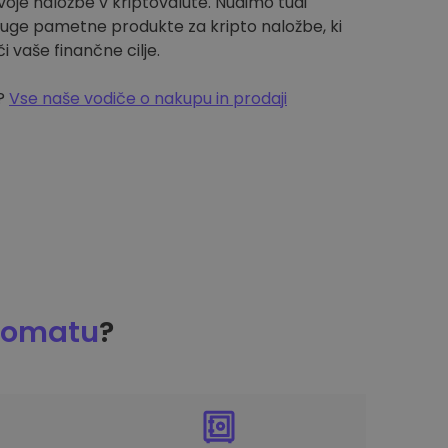
svoje naložbe v kriptovalute. Nudimo tudi
druge pametne produkte za kripto naložbe, ki
vaše finančne cilje.
a?
Vse naše vodiče o nakupu in prodaji
tomatu
?