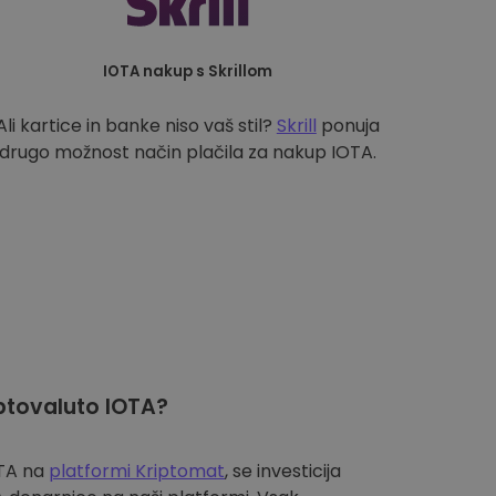
IOTA nakup s Skrillom
Ali kartice in banke niso vaš stil?
Skrill
ponuja
drugo možnost način plačila za nakup IOTA.
ptovaluto IOTA?
OTA na
platformi Kriptomat
, se investicija