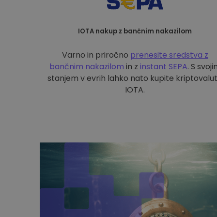
IOTA nakup z bančnim nakazilom
Varno in priročno
prenesite sredstva z
bančnim nakazilom
in z
instant SEPA
. S svoj
stanjem v evrih lahko nato kupite kriptovalu
IOTA.