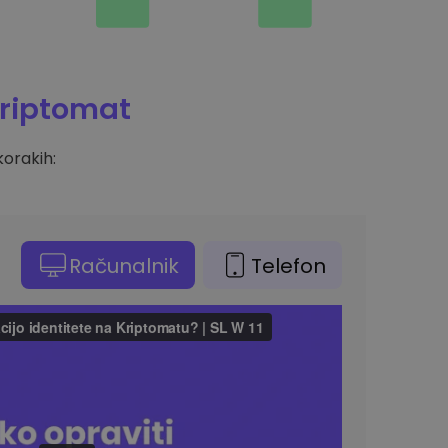
riptomat
orakih:
Računalnik
Telefon