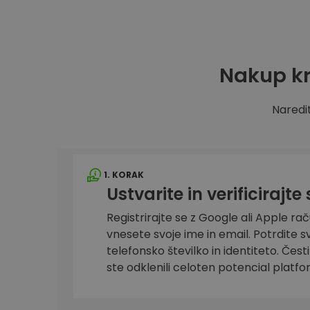
Raziskovalec naložb
Najdi svojo kripto strategijo
Nakup kr
Naredit
1. KORAK
Ustvarite in verificirajte
Registrirajte se z Google ali Apple ra
vnesete svoje ime in email. Potrdite s
telefonsko številko in identiteto. Čes
ste odklenili celoten potencial platf