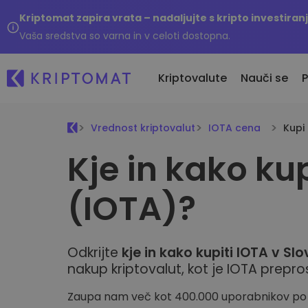
Kriptomat zapira vrata – nadaljujte s kripto investira
Vaša sredstva so varna in v celoti dostopna.
Kriptovalute
Nauči se
P
Vrednost kriptovalut
IOTA cena
Kupi
Kje in kako kup
Vse cene
Kupi & Prodaj kripto
Neda
Več kot 300 kriptovalut
Kupite več kot 300 kriptovalut
Na nov
(IOTA)?
Največji dobitniki in poraženci
Menjaj Kripto
Kaj če
Poiščite naložbene priložnosti
Več kot 1.000 menjalnih parov
...dane
Inteligentni portfelji
Pameten način vlaganja v
Odkrijte
kje in kako kupiti IOTA v Slov
kriptovalute
nakup kriptovalut, kot je IOTA preprost
Kriptomat denarnica
Varna in enostavna kripto
Zaupa nam več kot 400.000 uporabnikov po 
denarnica