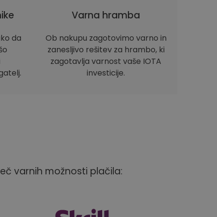
ike
Varna hramba
ako da
Ob nakupu zagotovimo varno in
ašo
zanesljivo rešitev za hrambo, ki
i
zagotavlja varnost vaše IOTA
atelj.
investicije.
več varnih možnosti plačila: