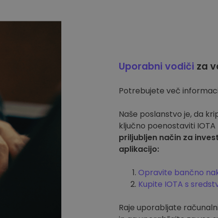
Uporabni vodiči
za v
Potrebujete več informaci
Naše poslanstvo je, da kr
ključno poenostaviti IOTA
priljubljen način za inve
aplikacijo:
Opravite bančno nak
Kupite IOTA s sredstv
Raje uporabljate računaln