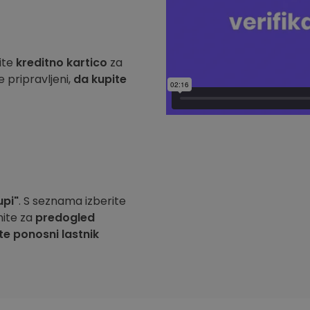
ite
kreditno kartico
za
e pripravljeni,
da kupite
upi"
. S seznama izberite
nite za
predogled
te ponosni lastnik