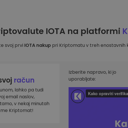
iptovalute IOTA na platformi
K
e svoj prvi
IOTA nakup
pri Kriptomatu v treh enostavnih k
Izberite napravo, ki jo
 svoj
račun
uporabljate:
čunom, lahko pa tudi
voj email naslov,
titamo, v nekaj minutah
orme Kriptomat!