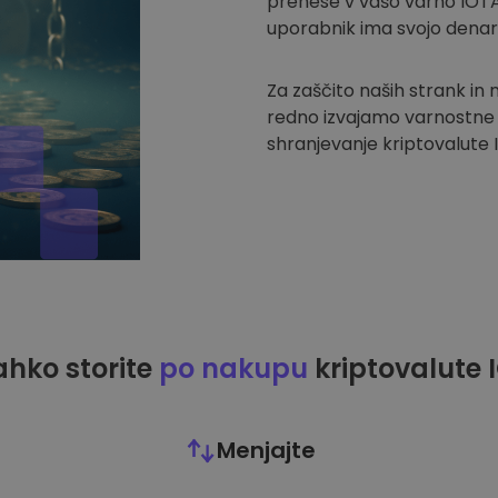
prenese v vašo varno IOTA
uporabnik ima svojo denar
Za zaščito naših strank in
redno izvajamo varnostne r
shranjevanje kriptovalute I
ahko storite
po nakupu
kriptovalute 
Menjajte