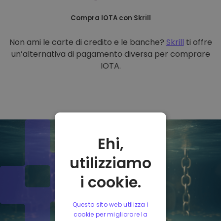
Compra IOTA con Skrill
Non ami le carte di credito e le banche?
Skrill
ti offre
un’alternativa di pagamento diversa per comprare
IOTA.
Ehi,
utilizziamo
i cookie.
Questo sito web utilizza i
cookie per migliorare la