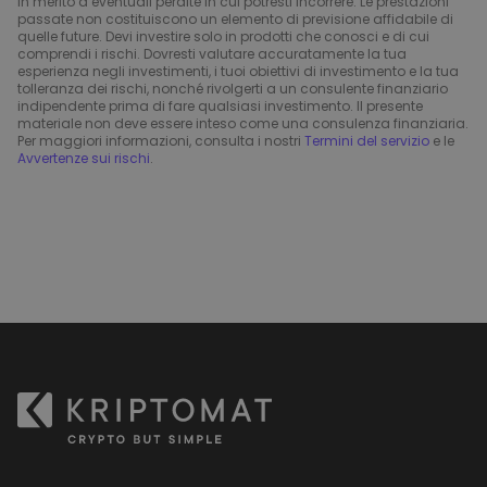
in merito a eventuali perdite in cui potresti incorrere. Le prestazioni
passate non costituiscono un elemento di previsione affidabile di
quelle future. Devi investire solo in prodotti che conosci e di cui
comprendi i rischi. Dovresti valutare accuratamente la tua
esperienza negli investimenti, i tuoi obiettivi di investimento e la tua
tolleranza dei rischi, nonché rivolgerti a un consulente finanziario
indipendente prima di fare qualsiasi investimento. Il presente
materiale non deve essere inteso come una consulenza finanziaria.
Per maggiori informazioni, consulta i nostri
Termini del servizio
e le
Avvertenze sui rischi
.