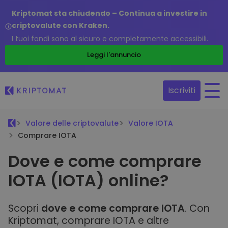
Kriptomat sta chiudendo – Continua a investire in
criptovalute con Kraken.
I tuoi fondi sono al sicuro e completamente accessibili.
Leggi l'annuncio
Iscriviti
Valore delle criptovalute
Valore IOTA
Comprare IOTA
Dove e come comprare
IOTA (IOTA) online?
Scopri
dove e come comprare IOTA
. Con
Kriptomat, comprare IOTA e altre