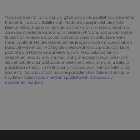
*Upozornenie na riziko: Ceny digitálnych aktív podliehajú vysokému
trhovému riziku a volatilite cien. Hodnota vašej investície môže
klesnúť alebo stúpnuť a nemusí sa vám vrátiť investovaná suma.
Za svoje investičné rozhodnutia nesiete výhradnú zodpovednosť a
Kriptomat nenesie zodpovednosť za prípadné straty, ktoré vám
môžu vzniknúť. Minulá výkonnosť nie je spoľahlivým ukazovateľom
budúcej výkonnosti. Mali by ste investovať len do produktov, ktoré
poznáte a pri ktorých rozumiete rizikám. Pred uskutočnením
akejkoľvek investície by ste mali dôkladne zvážiť svoje investičné
skúsenosti, finančnú situáciu, investičné ciele a toleranciu rizika a
poradiť sa s nezávislým finančným poradcom. Tento materiál by
sa nemal považovať za finančné poradenstvo. Ďalšie informácie
nájdete v našich
podmienkach poskytovania služieb
a v
upozornení na riziká
.