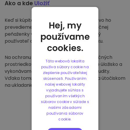
Ako a kde
Uložiť
Keď si kúpite na
Kriptomat
, bezproblémovo ho
Hej, my
prevedieme do vašej vyhradenej a bezpečnej
peňaženky v rámci našej platformy. Každý
používame
používateľ dostane individuálnu peňaženku.
cookies.
Na ochranu našich zákazníkov a ich finančných
Táto webová lokalita
prostriedkov ponúkame bezpečné offline úložisko a
používa súbory cookie na
vykonávame pravidelné bezpečnostné audity.
zlepšenie používateľskej
Vďaka tomuto prístupu je naša platforma útočiskom
skúsenosti. Používaním
na ukladanie a iných kryptomien.
našej webovej lokality
vyjadrujete súhlas s
používaním všetkých
súborov cookie v súlade s
našimi zásadami
používania súborov
cookie.