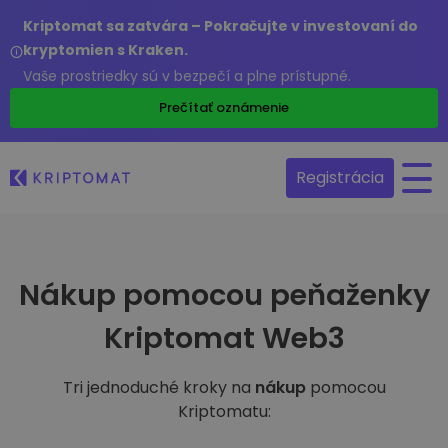
Kriptomat sa zatvára – Pokračujte v investovaní do
kryptomien s Kraken.
Vaše prostriedky sú v bezpečí a plne prístupné.
Prečítať oznámenie
Registrácia
Nákup pomocou peňaženky
Kriptomat Web3
Tri jednoduché kroky na
nákup
pomocou
Kriptomatu: