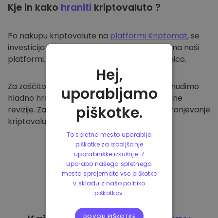
Kje in kako
hraniti
kriptovaluto ?
Po nakupu kriptovalute na
platformi Kriptomat
, se
investicija prenese v vašo varno denarnico na naši
platformi. Vsak uporabnik ima svojo denarnico.
Hej,
Za zaščito naših strank in njihovih sredstev nudimo
uporabljamo
hladno hrambo ter redno izvajamo varnostne
piškotke.
revizije. Zato je naša platforma varna za shranjevanje
kriptovalute in ostalih kripto naložb.
To spletno mesto uporablja
piškotke za izboljšanje
uporabniške izkušnje. Z
uporabo našega spletnega
mesta sprejemate vse piškotke
v skladu z našo politiko
piškotkov.
DOVOLI PIŠKOTKE