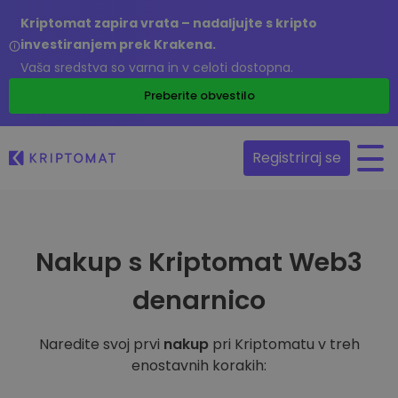
Kriptomat zapira vrata – nadaljujte s kripto
investiranjem prek Krakena.
Vaša sredstva so varna in v celoti dostopna.
Preberite obvestilo
Registriraj se
Nakup s Kriptomat Web3
denarnico
Naredite svoj prvi
nakup
pri Kriptomatu v treh
enostavnih korakih: