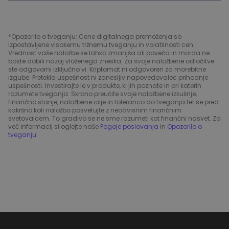
*Opozorilo o tveganju: Cene digitalnega premoženja so
izpostavljene visokemu tržnemu tveganju in volatilnosti cen.
Vrednost vaše naložbe se lahko zmanjša ali poveča in morda ne
boste dobili nazaj vloženega zneska. Za svoje naložbene odločitve
ste odgovorni izključno vi. Kriptomat ni odgovoren za morebitne
izgube. Pretekla uspešnost ni zanesljiv napovedovalec prihodnje
uspešnosti. Investirajte le v produkte, ki jih poznate in pri katerih
razumete tveganja. Skrbno preučite svoje naložbene izkušnje,
finančno stanje, naložbene cilje in toleranco do tveganja ter se pred
kakršno koli naložbo posvetujte z neodvisnim finančnim
svetovalcem. To gradivo se ne sme razumeti kot finančni nasvet. Za
več informacij si oglejte naše
Pogoje poslovanja
in
Opozorilo o
tveganju
.