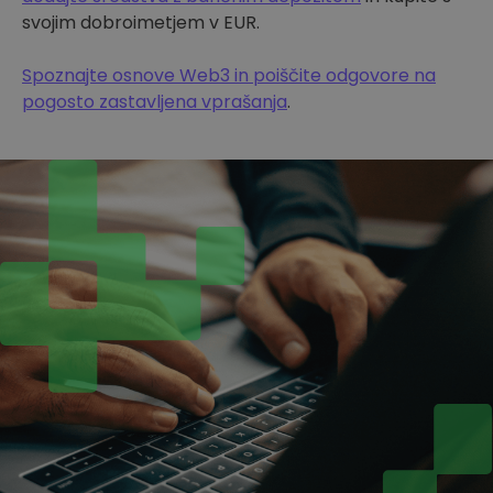
svojim dobroimetjem v EUR.
Spoznajte osnove Web3 in poiščite odgovore na
pogosto zastavljena vprašanja
.