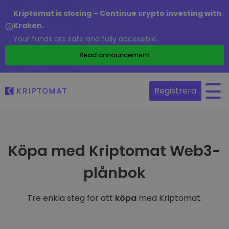
Kriptomat is closing – Continue crypto investing with
Kraken.
Your funds are safe and fully accessible.
Read announcement
Registrera
Köpa med Kriptomat Web3-
plånbok
Tre enkla steg för att
köpa
med Kriptomat: