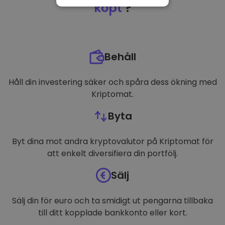
NÖDVÄNDIGT
köpt
?
PRESTANDA
INRIKTNING
Behåll
FUNKTIONER
Håll din investering säker och spåra dess ökning med
Kriptomat.
Byta
Byt dina mot andra kryptovalutor på Kriptomat för
att enkelt diversifiera din portfölj.
Sälj
Sälj din för euro och ta smidigt ut pengarna tillbaka
till ditt kopplade bankkonto eller kort.