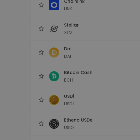
Chainlink
LINK
Stellar
XLM
Dai
DAI
Bitcoin Cash
BCH
USD1
USD1
Ethena USDe
USDE