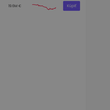
Kúpiť
19.6M €