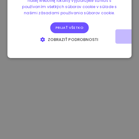
našej webovej lokality vyjadrujete súhlas s
používaním všetkých súborov cookie v súlade s
0.084060000 €
+6.10%
3.3B €
našimi zásadami používania súborov cookie.
PRIJAŤ VŠETKO
ZOBRAZIŤ PODROBNOSTI
NEVYHNUTNE POTREBNÉ
VÝKONNOSŤ
CIELENIE
FUNKCIE