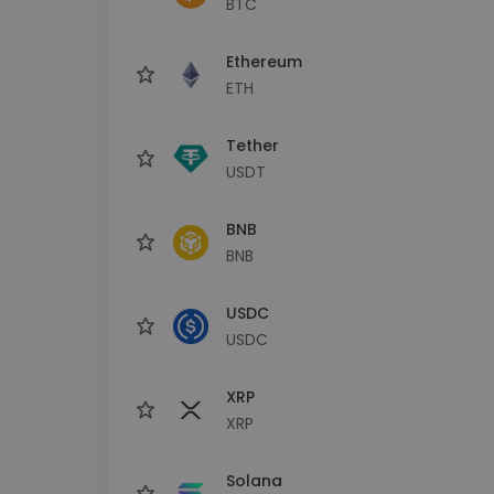
BTC
Investičný prieskumník
Nájdi svoju krypto stratégiu
Ethereum
ETH
Tether
USDT
BNB
BNB
USDC
USDC
XRP
XRP
Solana