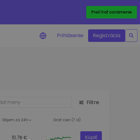
Prečítať oznámenie
Prihlásenie
Registrácia
a na cenu
 ceny vašich
kenov v reálnom
ktíva
Filtre
né príležitosti
fólia
oznatky pre optimálny
Objem za 24h
Graf cien (7 d)
Kúpiť
10.7B €