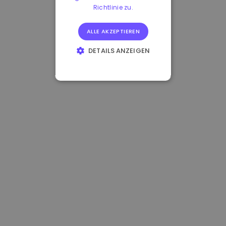
Richtlinie zu.
ALLE AKZEPTIEREN
DETAILS ANZEIGEN
UNBEDINGT
ERFORDERLICH
PERFORMANCE
TARGETING
FUNKTIONALITÄT