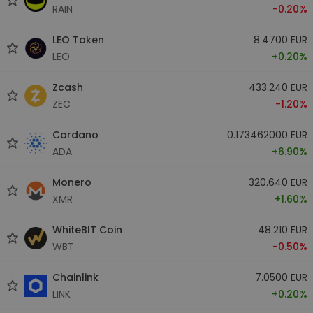
RAIN
-0.20%
LEO Token
8.4700 EUR
LEO
+0.20%
Zcash
433.240 EUR
ZEC
-1.20%
Cardano
0.173462000 EUR
ADA
+6.90%
Monero
320.640 EUR
XMR
+1.60%
WhiteBIT Coin
48.210 EUR
WBT
-0.50%
Chainlink
7.0500 EUR
LINK
+0.20%