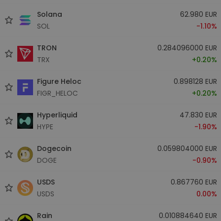
Solana
62.980 EUR
SOL
-1.10%
TRON
0.284096000 EUR
TRX
+0.20%
Figure Heloc
0.898128 EUR
FIGR_HELOC
+0.20%
Hyperliquid
47.830 EUR
HYPE
-1.90%
Dogecoin
0.059804000 EUR
DOGE
-0.90%
USDS
0.867760 EUR
USDS
0.00%
Rain
0.010884640 EUR