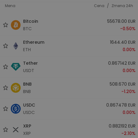
/
Mena
Cena
Zmena 24h
Bitcoin
55678.00 EUR
BTC
-0.50%
Ethereum
1644.40 EUR
ETH
0.00%
Tether
0.867142 EUR
USDT
0.00%
BNB
508.670 EUR
BNB
-1.20%
USDC
0.867478 EUR
USDC
0.00%
XRP
0.882192 EUR
XRP
-2.10%