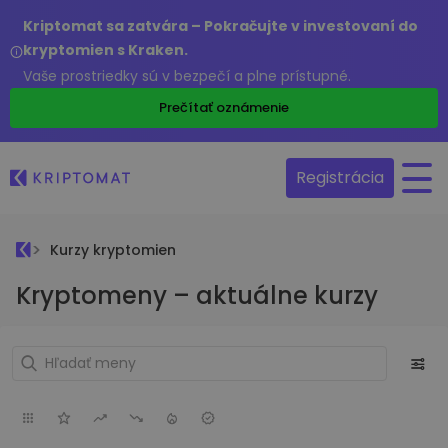
Kriptomat sa zatvára – Pokračujte v investovaní do
kryptomien s Kraken.
Vaše prostriedky sú v bezpečí a plne prístupné.
Prečítať oznámenie
Registrácia
Kurzy kryptomien
Kryptomeny – aktuálne kurzy