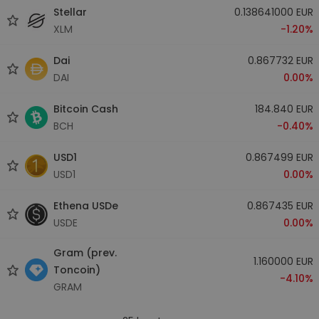
Stellar
0.138641000 EUR
XLM
-1.20%
Dai
0.867732 EUR
DAI
0.00%
Bitcoin Cash
184.840 EUR
BCH
-0.40%
USD1
0.867499 EUR
USD1
0.00%
Ethena USDe
0.867435 EUR
USDE
0.00%
Gram (prev.
1.160000 EUR
Toncoin)
-4.10%
GRAM