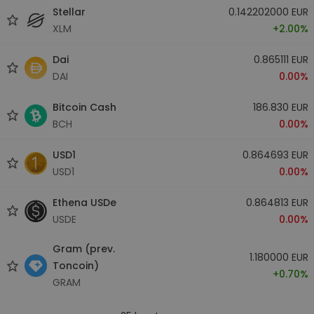
Stellar
0.142202000 EUR
XLM
+2.00%
Dai
0.865111 EUR
DAI
0.00%
Bitcoin Cash
186.830 EUR
BCH
0.00%
USD1
0.864693 EUR
USD1
0.00%
Ethena USDe
0.864813 EUR
USDE
0.00%
Gram (prev.
1.180000 EUR
Toncoin)
+0.70%
GRAM