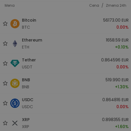
/
Mena
Cena
Zmena 24h
Bitcoin
56173.00 EUR
BTC
0.00%
Ethereum
1658.59 EUR
ETH
+0.10%
Tether
0.864596 EUR
USDT
0.00%
BNB
519.990 EUR
BNB
+1.30%
USDC
0.864816 EUR
USDC
0.00%
XRP
0.898355 EUR
XRP
+1.60%