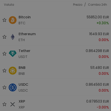
/
Valuta
Prezzo
Cambio 24h
Bitcoin
55852.00 EUR
BTC
+0.30%
Ethereum
1649.93 EUR
ETH
0.00%
Tether
0.864298 EUR
USDT
0.00%
BNB
511.480 EUR
BNB
0.00%
USDC
0.864560 EUR
USDC
0.00%
XRP
0.878503 EUR
XRP
-3.00%