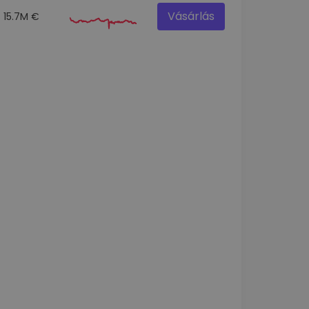
Vásárlás
15.7M €