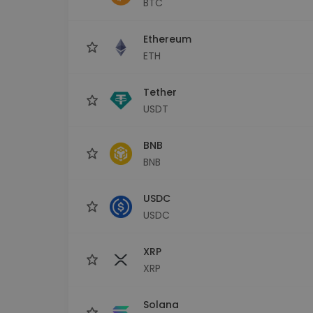
BTC
kriptotárca
Ethereum
ETH
Tether
USDT
BNB
BNB
USDC
USDC
XRP
XRP
Solana