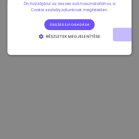
Ön hozzájárul az összes süti használatához, a
1.190000 €
-2.10%
3.3B €
Cookie szabályzatunknak megfelelően.
ÖSSZES ELFOGADÁSA
RÉSZLETEK MEGJELENÍTÉSE
ELENGEDHETETLENÜL SZÜKSÉGES
TELJESÍTMÉNY
CÉLZÁS
FUNKCIONALITÁS