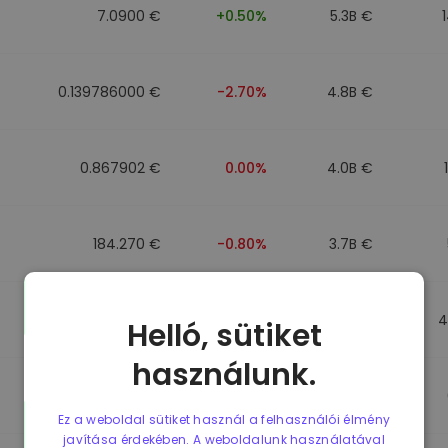
7.0900 €
+0.50%
5.3B €
0.139786000 €
-2.70%
4.8B €
0.867902 €
0.00%
4.0B €
184.270 €
-0.80%
3.7B €
0.867510 €
0.00%
3.5B €
4
Helló, sütiket
használunk.
0.867411 €
0.00%
3.4B €
Ez a weboldal sütiket használ a felhasználói élmény
javítása érdekében. A weboldalunk használatával