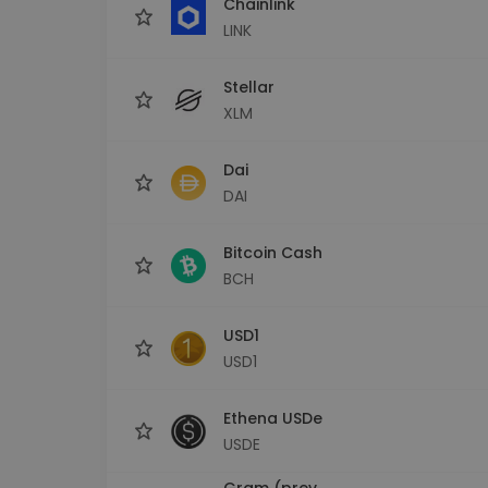
Chainlink
LINK
Stellar
XLM
Dai
DAI
Bitcoin Cash
BCH
USD1
USD1
Ethena USDe
USDE
Gram (prev.