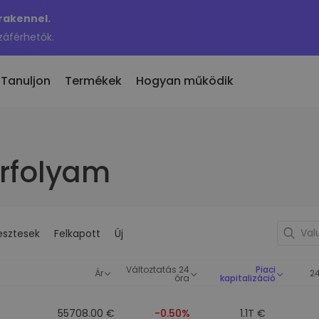
Krakennel.
záférhetők.
Tanuljon
Termékek
Hogyan működik
 eladás
en hozzáadott
árfolyam
KriptoEarn
 300 kriptovaluta
n hozzáadott tokenek a
Kapj jutalmakat a kriptod után
maton
Trezor
nne akkor, ha 100 €
rosítási
Takaríts meg kriptot a jövődért
ben vásároltam volna…
nnyit érne
esztesek
Felkapott
Új
Ismétlődő vásárlás
fóliók
Rendszeresen ütemezett
való befektetés
befektetések (DCA)
Változtatás 24
Piaci
Ár
2
óra
kapitalizáció
ztárca
s egyszerű
55708.00 €
-0.50%
1.1T €