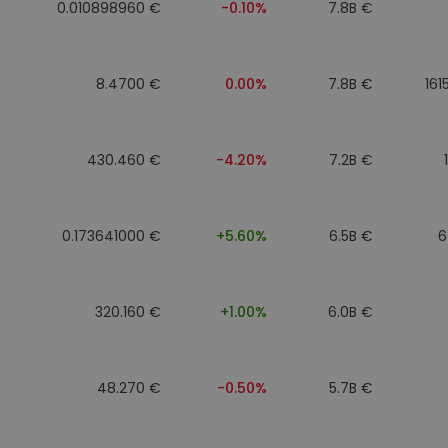
0.010898960 €
-0.10%
7.8B €
8.4700 €
0.00%
7.8B €
161
430.460 €
-4.20%
7.2B €
0.173641000 €
+5.60%
6.5B €
6
320.160 €
+1.00%
6.0B €
48.270 €
-0.50%
5.7B €