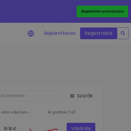
Bejelentés elolvasása
Bejelentkezés
Regisztrálok
Árriasztások
Kedvenc tokenjeid valós idejű
árfrissítései
Eszközök felfedezése
Fedezz fel befektetési lehetőségeket
Szűrők
Portfólióelemzés
Intelligens betekintés az optimális
teljesítmény érdekében
4 órás volumen
Ár grafikon (7d)
Vásárlás
16.1B €