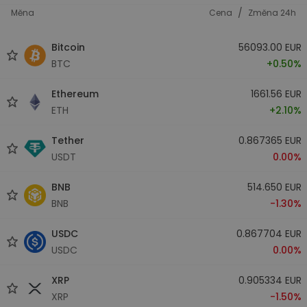
/
Měna
Cena
Změna 24h
Bitcoin
56093.00 EUR
BTC
+0.50%
Ethereum
1661.56 EUR
ETH
+2.10%
Tether
0.867365 EUR
USDT
0.00%
BNB
514.650 EUR
BNB
-1.30%
USDC
0.867704 EUR
USDC
0.00%
XRP
0.905334 EUR
XRP
-1.50%