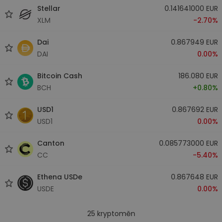
Stellar
0.141641000 EUR
XLM
-2.70%
Dai
0.867949 EUR
DAI
0.00%
Bitcoin Cash
186.080 EUR
BCH
+0.80%
USD1
0.867692 EUR
USD1
0.00%
Canton
0.085773000 EUR
CC
-5.40%
Ethena USDe
0.867648 EUR
USDE
0.00%
25
kryptoměn