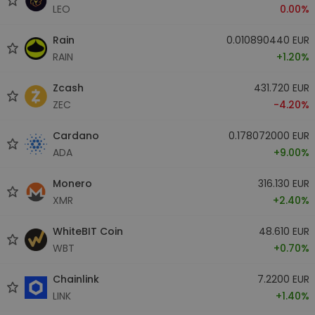
LEO
0.00%
Rain
0.010890440 EUR
RAIN
+1.20%
Zcash
431.720 EUR
ZEC
-4.20%
Cardano
0.178072000 EUR
ADA
+9.00%
Monero
316.130 EUR
XMR
+2.40%
WhiteBIT Coin
48.610 EUR
WBT
+0.70%
Chainlink
7.2200 EUR
LINK
+1.40%