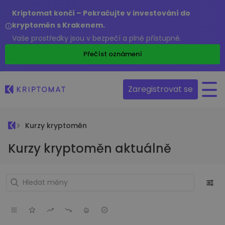
Kriptomat končí – Pokračujte v investování do
kryptoměn s Krakenem.
Vaše prostředky jsou v bezpečí a plně přístupné.
Přečíst oznámení
Zaregistrovat se
Kurzy kryptoměn
Kurzy kryptoměn aktuálně